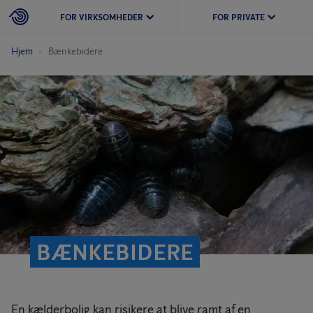
FOR VIRKSOMHEDER
FOR PRIVATE
Hjem
Bænkebidere
BÆNKEBIDERE
En kælderbolig kan risikere at blive ramt af en