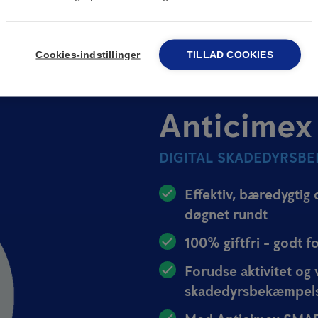
Cookies-indstillinger
TILLAD COOKIES
Anticimex
DIGITAL SKADEDYRSBE
Effektiv, bæredygtig
døgnet rundt
100% giftfri - godt f
Forudse aktivitet og 
skadedyrsbekæmpel