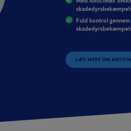
Med Anticimex SMART
skadedyrsbekæmpels
Fuld kontrol gennem 
skadedyrsbekæmpel
LÆS MERE OM ANTICI