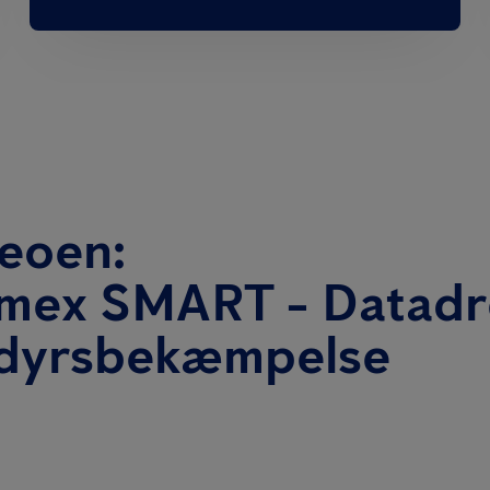
deoen:
imex SMART - Datadr
dyrsbekæmpelse