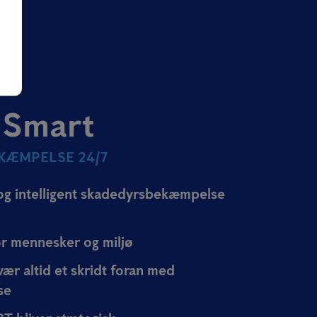
 Smart
KÆMPELSE 24/7
 og intelligent skadedyrsbekæmpelse
or mennesker og miljø
vær altid et skridt foran med
se