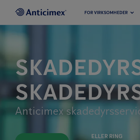
FOR VIRKSOMHEDER
SKADEDYRS
SKADEDYR
Anticimex skadedyrsservi
ELLER RING