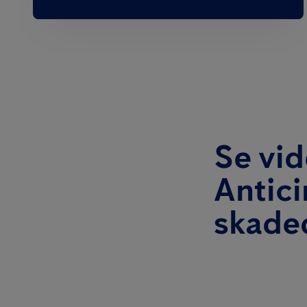
Se vi
Antic
skade