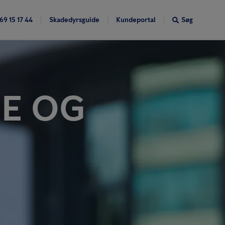
69 15 17 44
Skadedyrsguide
Kundeportal
Søg
E OG