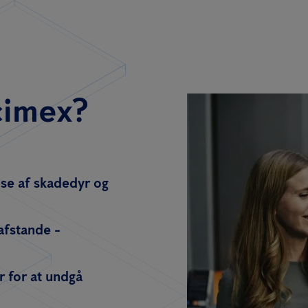
cimex?
se af skadedyr og
 afstande -
r for at undgå