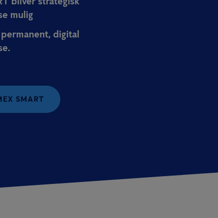
 bliver strategisk
e mulig
permanent, digital
se.
MEX SMART