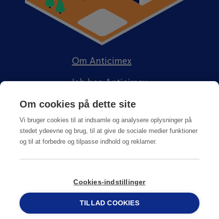
Om Anticimex
Job hos Anticimex
Om cookies på dette site
Vi bruger cookies til at indsamle og analysere oplysninger på
stedet ydeevne og brug, til at give de sociale medier funktioner
og til at forbedre og tilpasse indhold og reklamer.
Kundeportal
Integritetspolitik
Salgs-, service og leveringsbetingelser
Cookies-indstillinger
TILLAD COOKIES
© Copyright
2026
Anticimex
69 15 17 44