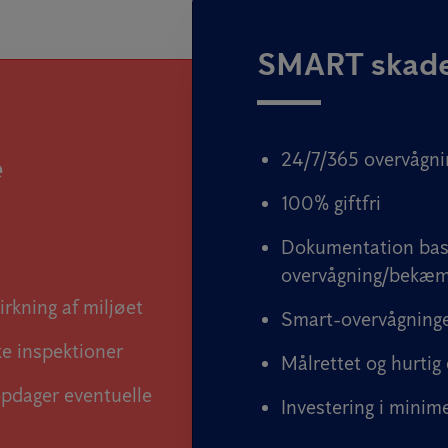
SMART skad
24/7/365 overvågn
e
100% giftfri
Dokumentation bas
overvågning/bekæm
irkning af miljøet
Smart-overvågninge
ke inspektioner
Målrettet og hurtig
opdager eventuelle
Investering i minime