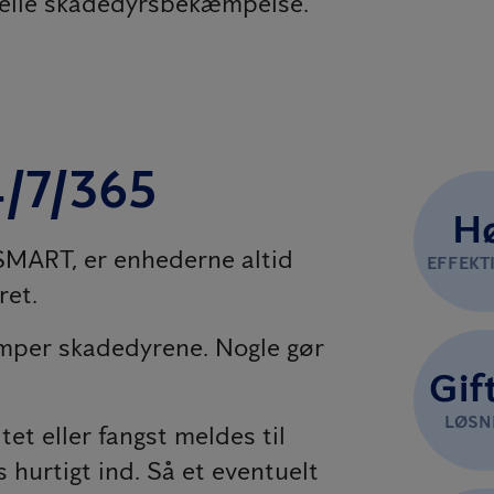
elle skadedyrsbekæmpelse.
4/7/365
H
 SMART, er enhederne altid
EFFEKTI
ret.
mper skadedyrene. Nogle gør
Gift
LØSN
et eller fangst meldes til
 hurtigt ind. Så et eventuelt