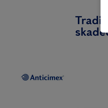
Tradit
skade