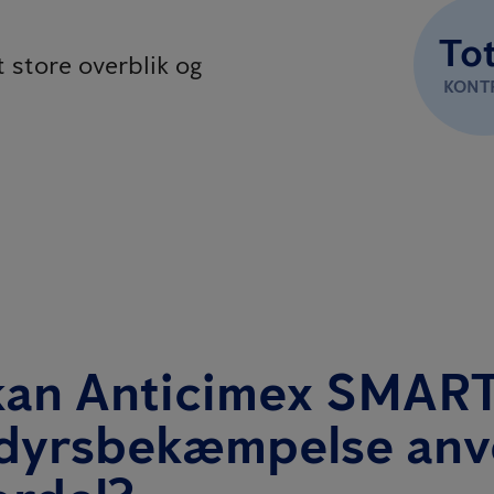
Tot
 store overblik og
KONT
kan Anticimex SMAR
dyrsbekæmpelse anv