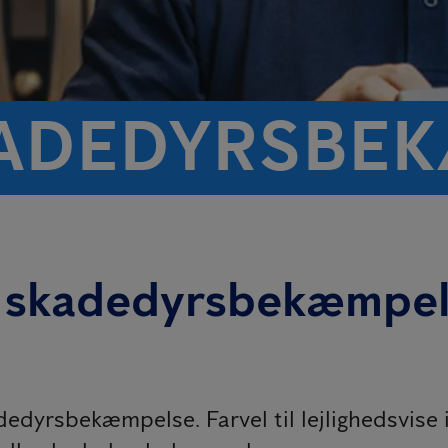
ADEDYRS­BE
skadedyrsbekæmpelse
dedyrsbekæmpelse. Farvel til lejlighedsvise