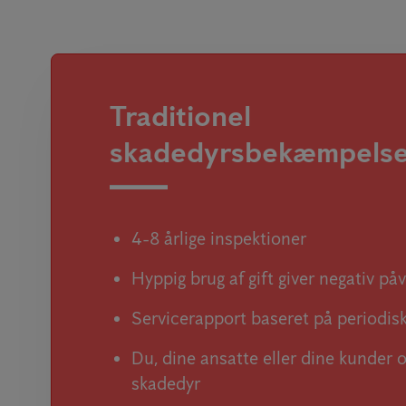
Traditionel
skadedyrsbekæmpels
4-8 årlige inspektioner
Hyppig brug af gift giver negativ påv
Servicerapport baseret på periodis
Du, dine ansatte eller dine kunder 
skadedyr