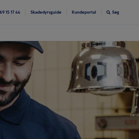
69 15 17 44
Skadedyrsguide
Kundeportal
Søg