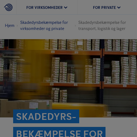
FOR VIRKSOMHEDER
FOR PRIVATE
Skadedyrs­bekæmpelse for
Skadedyrs­bekæmpelse for
Hjem
virksomheder og private
transport, logistik og lager
SKADEDYRS­
BEKÆMPELSE FOR