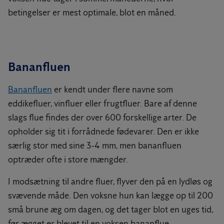
betingelser er mest optimale, blot en måned.
Bananfluen
Bananfluen
er kendt under flere navne som
eddikefluer, vinfluer eller frugtfluer. Bare af denne
slags flue findes der over 600 forskellige arter. De
opholder sig tit i forrådnede fødevarer. Den er ikke
særlig stor med sine 3-4 mm, men bananfluen
optræder ofte i store mængder.
I modsætning til andre fluer, flyver den på en lydløs og
svævende måde. Den voksne hun kan lægge op til 200
små brune æg om dagen, og det tager blot en uges tid,
før ægget er blevet til en voksen bananflue.