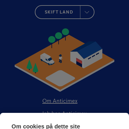
SKIFT LAND
Om Anticimex
Job hos Anticimex
Om cookies på dette site