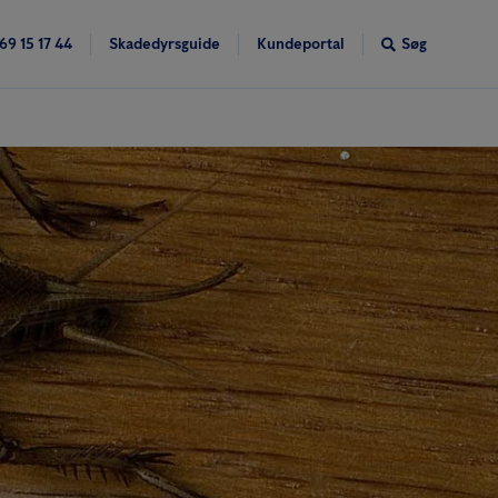
69 15 17 44
Skadedyrsguide
Kundeportal
Søg