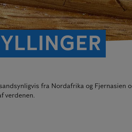
YLLINGER
 sandsynligvis fra Nordafrika og Fjernasie
af verdenen.