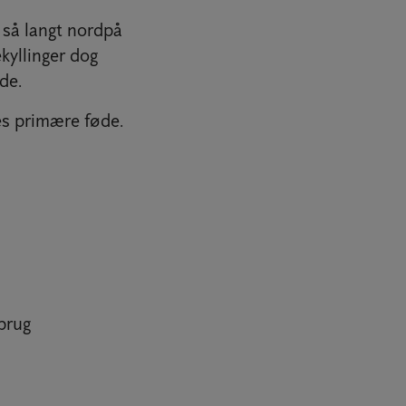
 så langt nordpå
kyllinger dog
lde.
es primære føde.
brug