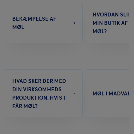
Kontakt os og få hjælp til forebyggelse af møl
HVORDAN SLIP
BEKÆMPELSE AF
MIN BUTIK AF 
MØL
MØL?
HVAD SKER DER MED
DIN VIRKSOMHEDS
MØL I MADVAR
PRODUKTION, HVIS I
FÅR MØL?