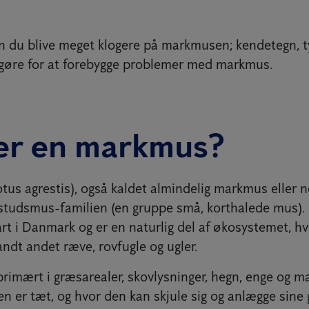
n du blive meget klogere på markmusen; kendetegn, t
gøre for at forebygge problemer med markmus.
er en markmus?
us agrestis), også kaldet almindelig markmus eller 
 i studsmus-familien (en gruppe små, korthalede mus).
t i Danmark og er en naturlig del af økosystemet, h
ndt andet ræve, rovfugle og ugler.
imært i græsarealer, skovlysninger, hegn, enge og mar
n er tæt, og hvor den kan skjule sig og anlægge sine 