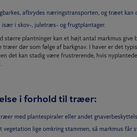
ngbarkes, afbrydes næringstransporten, og træet kan 
især i skov-, juletræs- og frugtplantager.
d større plantninger kan et højt antal markmus give b
træer dør som følge af barkgnav. I haver er det typis
n det kan stadig være frustrerende, hvis nyplantede 
.
lse i forhold til træer:
ræer med plantespiraler eller andet gnaverbeskyttels
t vegetation lige omkring stammen, så markmus får s