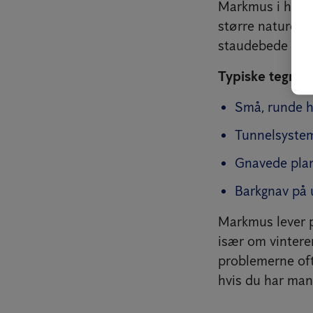
Markmus i haven 
større naturomr
staudebede og o
Typiske tegn p
Små, runde hu
Tunnelsystem
Gnavede plan
Barkgnav på u
Markmus lever p
især om vinteren
problemerne oft
hvis du har mang