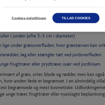
er relativt almindeligt, især hvis du bor nær marker, 
åder. Musene bliver tiltrukket af tætte beplantninger
mråder med dække, hvor de kan skjule sig for rovdyr.
Cookies-indstillinger
TILLAD COOKIES
å markmus i haven:
ller i jorden (ofte 3–5 cm i diameter)
 lige under græsoverfladen, hvor græstørven kan virk
terødder, løg eller stængler tæt ved jordoverfladen
nge frugttræer eller prydtræer, især ved jordlinjen.
rimært af græs, urter, blade og rødder, men kan også 
, hvor anden føde er begrænset. I en almindelig villa
est begrænsede og mest kosmetiske. Udfordringerne b
e unge træer, frugttræer eller nyanlagte beplantning