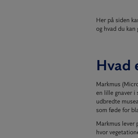
Her på siden ka
og hvad du kan 
Hvad 
Markmus (Microt
en lille gnaver
udbredte musear
som føde for bla
Markmus lever pr
hvor vegetatione