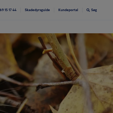
69 15 17 44
Skadedyrsguide
Kundeportal
Søg