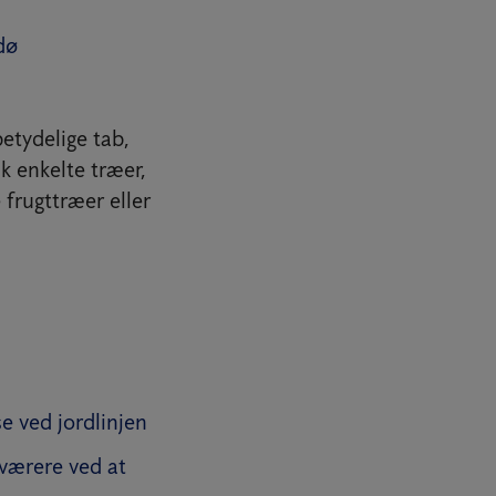
dø
etydelige tab,
k enkelte træer,
frugttræer eller
e ved jordlinjen
værere ved at