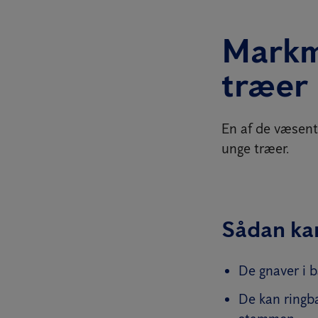
Markm
træer
En af de væsent
unge træer.
Sådan ka
De gnaver i b
De kan ringba