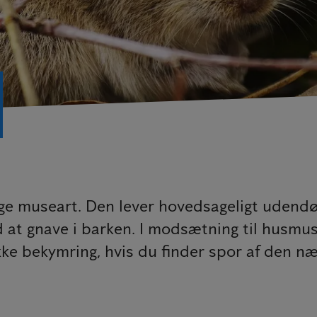
e museart. Den lever hovedsageligt udendø
d at gnave i barken. I modsætning til husm
ke bekymring, hvis du finder spor af den nær