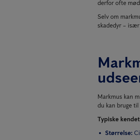
derfor ofte mød
Selv om markmus
skadedyr – især 
Markm
udsee
Markmus kan min
du kan bruge ti
Typiske kendet
Størrelse:
Ci