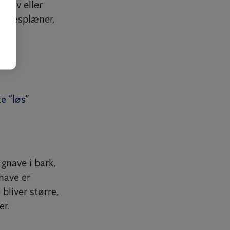
skov eller
, græsplæner,
e “løs”
gnave i bark,
have er
liver større,
er.