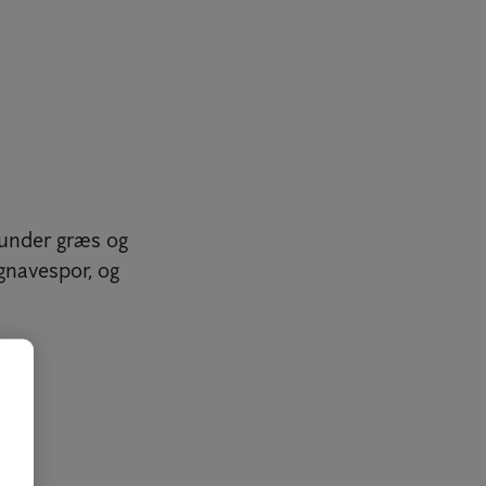
 under græs og
gnavespor, og