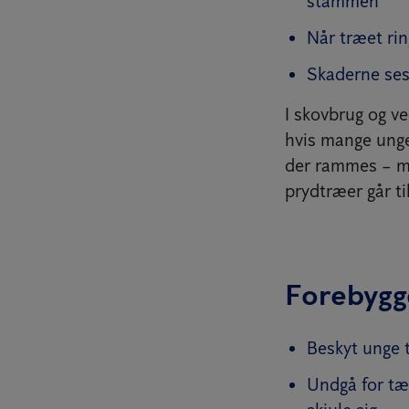
stammen
Når træet ri
Skaderne ses 
I skovbrug og ve
hvis mange unge 
der rammes – me
prydtræer går til
Forebygge
Beskyt unge t
Undgå for tæ