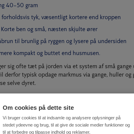
ng 40–50 gram
 forholdsvis tyk, væsentligt kortere end kroppen
: Korte ben og små, næsten skjulte ører
åbrun til brunlig på ryggen og lysere på undersiden
 mere kompakt og buttet end husmusen.
 sig ofte tæt på jorden via et system af små gange
il derfor typisk opdage markmus via gange, huller og 
se selve dyret.
Om cookies på dette site
us i haven
Vi bruger cookies til at indsamle og analysere oplysninger på
stedet ydeevne og brug, til at give de sociale medier funktioner og
til at forbedre og tilpasse indhold og reklamer.