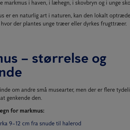
e markmus i haven, i læhegn, i skovbryn og i unge sko
 er en naturlig art i naturen, kan den lokalt optræd
hvor der plantes unge træer eller dyrkes frugttræer.
us – størrelse og
nde
de om andre små musearter, men der er flere tydeli
l at genkende den.
egn for markmus:
rka 9–12 cm fra snude til halerod