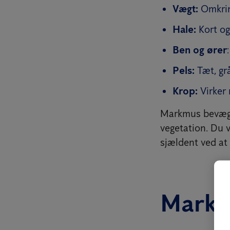
Vægt:
Omkri
Hale:
Kort og
Ben og ører
Pels:
Tæt, gr
Krop:
Virker
Markmus bevæger
vegetation. Du v
sjældent ved at 
Markm