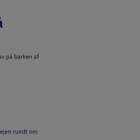
å
av på barken af
 vejen rundt om