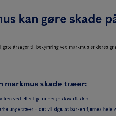
us kan gøre skade p
ligste årsager til bekymring ved markmus er deres gn
n markmus skade træer:
arken ved eller lige under jordoverfladen
rke unge træer – det vil sige, at barken fjernes hele