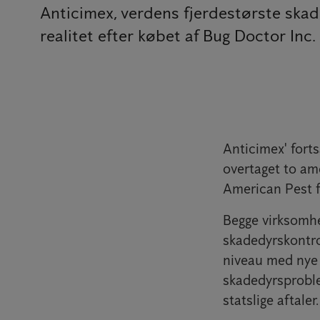
Anticimex, verdens fjerdestørste skad
realitet efter købet af Bug Doctor In
Anticimex' forts
overtaget to am
American Pest f
Begge virksomhed
skadedyrskontro
niveau med nye 
skadedyrsprobl
statslige aftaler.