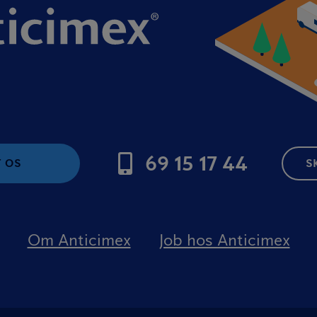
69 15 17 44
 OS
S
Om Anticimex
Job hos Anticimex