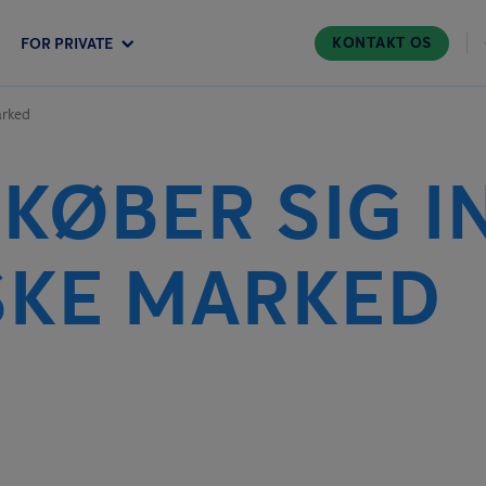
KONTAKT OS
FOR PRIVATE
arked
KØBER SIG I
SKE MARKED