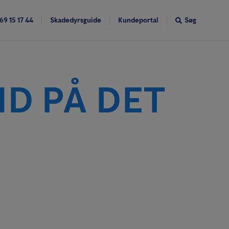
69 15 17 44
Skadedyrsguide
Kundeportal
Søg
ND PÅ DET