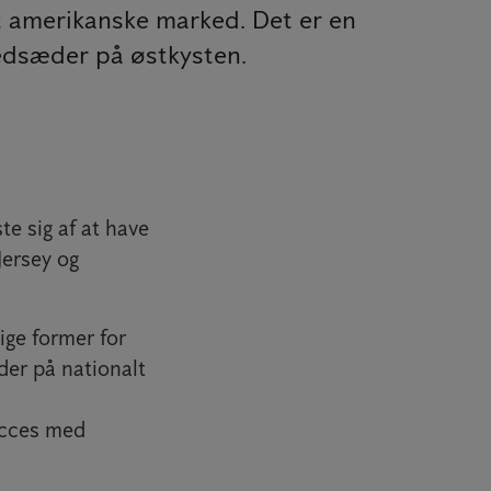
t amerikanske marked. Det er en
vedsæder på østkysten.
te sig af at have
Jersey og
ige former for
der på nationalt
ucces med