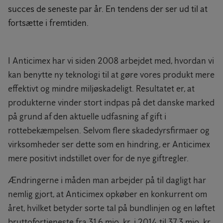
succes de seneste par år. En tendens der ser ud til at
fortsætte i fremtiden.
I Anticimex har vi siden 2008 arbejdet med, hvordan vi
kan benytte ny teknologi til at gøre vores produkt mere
effektivt og mindre miljøskadeligt. Resultatet er, at
produkterne vinder stort indpas på det danske marked
på grund af den aktuelle udfasning af gift i
rottebekæmpelsen. Selvom flere skadedyrsfirmaer og
virksomheder ser dette som en hindring, er Anticimex
mere positivt indstillet over for de nye giftregler.
Ændringerne i måden man arbejder på til dagligt har
nemlig gjort, at Anticimex opkøber en konkurrent om
året, hvilket betyder sorte tal på bundlinjen og en løftet
bruttofortjeneste fra 31,6 mio. kr. i 2014 til 37,3 mio. kr.