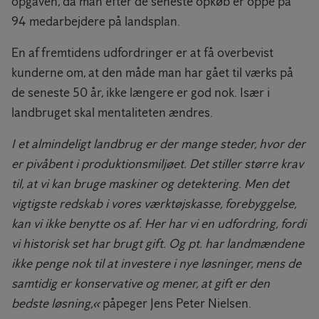
opgaven, da man efter de seneste opkøb er oppe på
94 medarbejdere på landsplan.
En af fremtidens udfordringer er at få overbevist
kunderne om, at den måde man har gået til værks på
de seneste 50 år, ikke længere er god nok. Især i
landbruget skal mentaliteten ændres.
I et almindeligt landbrug er der mange steder, hvor der
er pivåbent i produktionsmiljøet. Det stiller større krav
til, at vi kan bruge maskiner og detektering. Men det
vigtigste redskab i vores værktøjskasse, forebyggelse,
kan vi ikke benytte os af. Her har vi en udfordring, fordi
vi historisk set har brugt gift. Og pt. har landmændene
ikke penge nok til at investere i nye løsninger, mens de
samtidig er konservative og mener, at gift er den
bedste løsning,«
påpeger Jens Peter Nielsen.