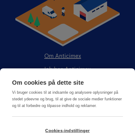
Om Anticimex
Job hos Anticimex
Om cookies på dette site
Vi bruger cookies til at indsamle og analysere oplysninger på
stedet ydeevne og brug, til at give de sociale medier funktioner
og til at forbedre og tilpasse indhold og reklamer.
Kundeportal
Integritetspolitik
Salgs-, service og leveringsbetingelser
Cookies-indstillinger