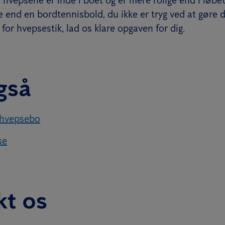
 hvepsene er inde i boet og er mere rolige end i løbet
e end en bordtennisbold, du ikke er tryg ved at gøre d
 for hvepsestik, lad os klare opgaven for dig.
gså
 hvepsebo
se
kt os