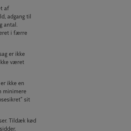
t af
d, adgang til
 antal.
eret i færre
sag er ikke
ikke været
er ikke en
an minimere
sesikret” sit
ser. Tildæk kød
sidder.