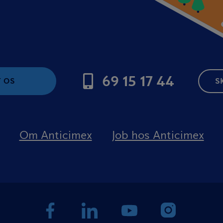
69 15 17 44
 OS
S
Om Anticimex
Job hos Anticimex