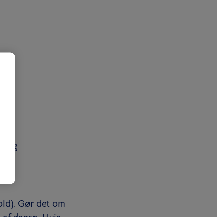
r dig
old). Gør det om