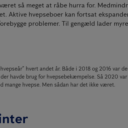
været så meget at råbe hurra for. Medmindre
t. Aktive hvepseboer kan fortsat ekspandere
orebygge problemer. Til gengæld lader myrerne
hvepseår” hvert andet år. Både i 2018 og 2016 var de
, der havde brug for hvepsebekæmpelse. Så 2020 var
med mange hvepse. Men sådan har det ikke været.
inter