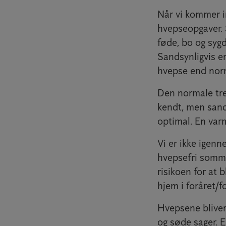
Når vi kommer ind
hvepseopgaver. S
føde, bo og syg
Sandsynligvis er
hvepse end nor
Den normale tren
kendt, men sand
optimal. En varm
Vi er ikke igenn
hvepsefri somme
risikoen for at 
hjem i foråret/
Hvepsene bliver 
og søde sager. E