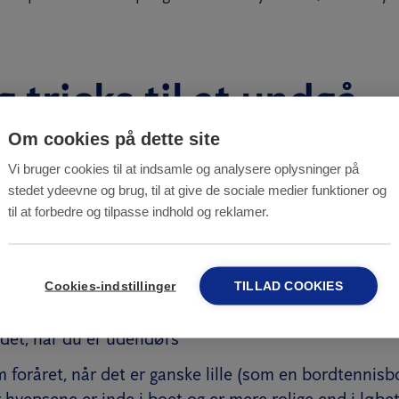
g tricks til at undgå
emer med hvepse
Om cookies på dette site
Vi bruger cookies til at indsamle og analysere oplysninger på
stedet ydeevne og brug, til at give de sociale medier funktioner og
omme bevægelser når hvepsen nærmer sig
til at forbedre og tilpasse indhold og reklamer.
g søde sager, når du spiser udendørs
godt til hvepsene et godt stykke fra, hvor du opholde
Cookies-indstillinger
TILLAD COOKIES
en åbnet dåse eller en mørk flaske, der har stået ud
odet, når du er udendørs
 foråret, når det er ganske lille (som en bordtennisb