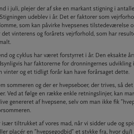
 i juli, plejer der af ske en markant stigning i antalle
tigningen udeblev i år. Det er faktorer som vejrforhol
domme, som kan påvirke hvepsenes tilstedeværelse og
 det vinterens og forårets vejrforhold, som har result
malt.
d og cyklus har været forstyrret i år. Den eksakte år
synligvis har faktorerne for dronningernes udvikling 
 vinter og et tidligt forår kan have forårsaget dette.
em sommeren og der er hvepseboer, der trives, så det 
r. Ved at følge en række enkle retningslinjer, kan m
blive genereret af hvepsene, selv om man ikke fik ”hvep
forsommeren.
især tiltrukket af vores mad, når vi sidder ude og spi
ller placér en ”hvepsegodbid” et stykke fra, hvor du/I 