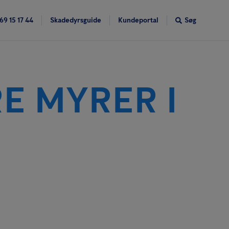
69 15 17 44
Skadedyrsguide
Kundeportal
Søg
E MYRER I