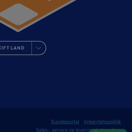
KIFT LAND
Kundeportal
Integritetspolitik
Salgs-, service og leveringsbetingelser