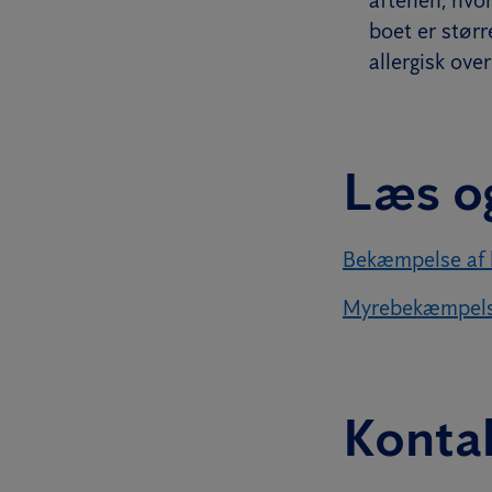
aftenen, hvor
boet er størr
allergisk over
Læs o
Bekæmpelse af
Myrebekæmpel
Konta