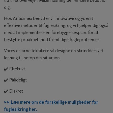
tid til at overveje, hvilken løsning der vil være bedst for
dig.
Hos Anticimex benytter vi innovative og yderst
effektive metoder til fuglesikring, og vi hjælper dig også
med at implementere en forebyggelsesplan, for at
beskytte proaktivt mod fremtidige fugleproblemer.
Vores erfarne teknikere vil designe en skræddersyet
løsning til netop din situation:
✔️ Effektivt
✔️ Pålideligt
✔️ Diskret
>> Læs mere om de forskellige muligheder for
fuglesikring her.