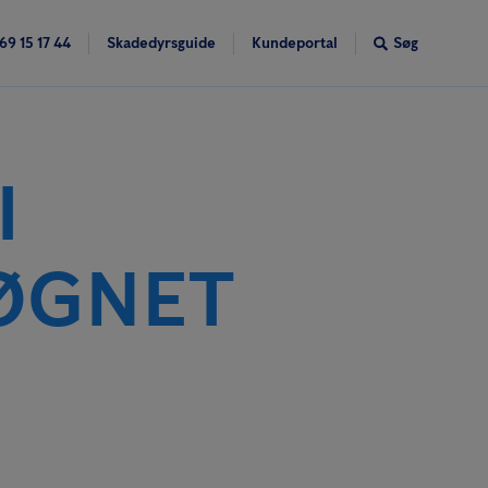
69 15 17 44
Skadedyrsguide
Kundeportal
Søg
I
ØGNET