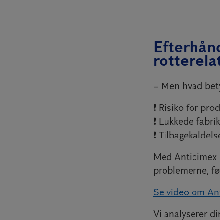
Efterhån
rotterel
– Men hvad bety
❗️ Risiko for pr
❗️ Lukkede fabrik
❗️ Tilbagekaldel
Med Anticimex S
problemerne, før
Se video om An
Vi analyserer di