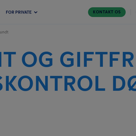
KONTAKT OS
FOR PRIVATE
rundt
T OG GIFTFR
SKONTROL D