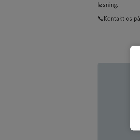
løsning.
📞Kontakt os på