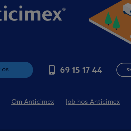
69 15 17 44
 OS
S
Om Anticimex
Job hos Anticimex