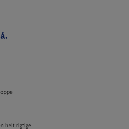
å.
toppe
n helt rigtige