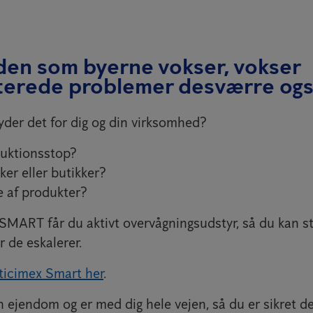
den som byerne vokser, vokser
aterede problemer desværre ogs
der det for dig og din virksomhed?
oduktionsstop?
ker eller butikker?
se af produkter?
MART får du aktivt overvågningsudstyr, så du kan s
 de eskalerer.
ticimex Smart her
.
n ejendom og er med dig hele vejen, så du er sikret de