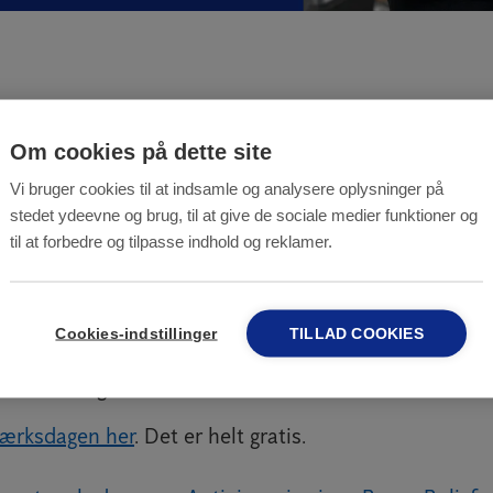
Om cookies på dette site
eter Gramkow Andersen vil fra kl. 10.50 fortælle om
Vi bruger cookies til at indsamle og analysere oplysninger på
 mod skadedyr. Peter vil også komme ind på, hvordan 
stedet ydeevne og brug, til at give de sociale medier funktioner og
ågning og data sikrer, at man får styr på gnaveraktivit
til at forbedre og tilpasse indhold og reklamer.
ndom.
 vi klar på vores stand på Netværksdag for Byens Boli
Cookies-indstillinger
TILLAD COOKIES
på dine spørgsmål om giftfri og bæredygtig bekæmpels
 at møde dig!
værksdagen her
. Det er helt gratis.