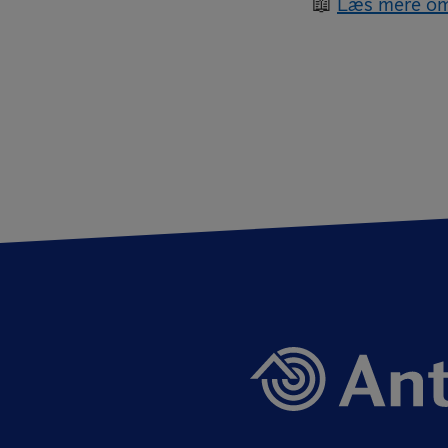
📖
Læs mere om 