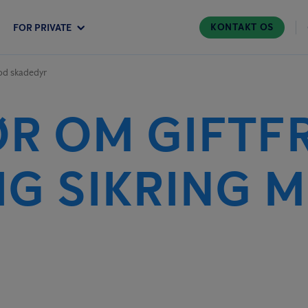
KONTAKT OS
FOR PRIVATE
mod skadedyr
R OM GIFTFR
G SIKRING 