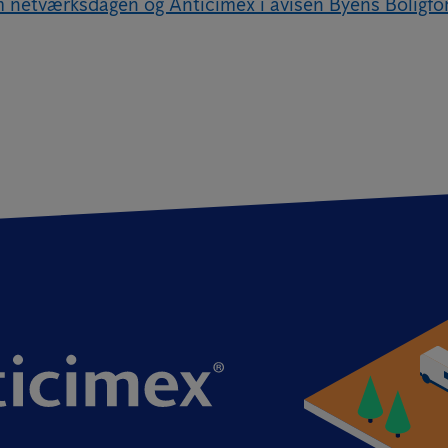
netværksdagen og Anticimex i avisen Byens Boligfo