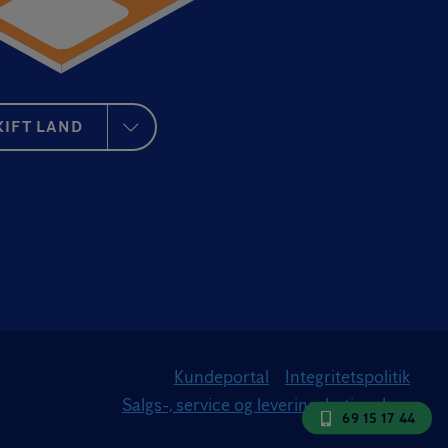
KIFT LAND
Kundeportal
Integritetspolitik
Salgs-, service og leveringsbetingelser
69 15 17 44