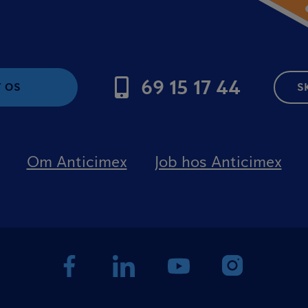
69 15 17 44
 OS
S
Om Anticimex
Job hos Anticimex