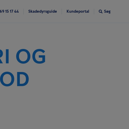
69 15 17 44
Skadedyrsguide
Kundeportal
Søg
I OG
MOD