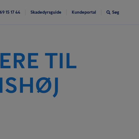
69 15 17 44
Skadedyrsguide
Kundeportal
Søg
ERE TIL
ISHØJ