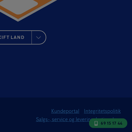
KIFT LAND
Kundeportal
Integritetspolitik
Salgs-, service og leveringsbetingelser
69 15 17 44