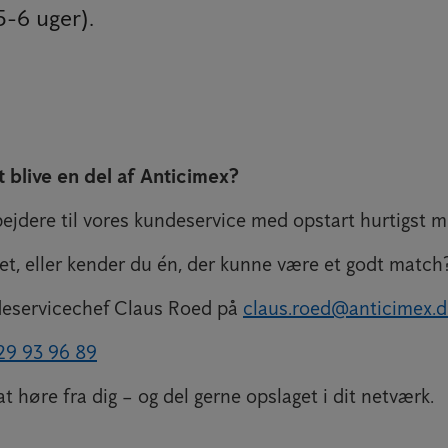
-6 uger).
at blive en del af Anticimex?
ejdere til vores kundeservice med opstart hurtigst mu
ret, eller kender du én, der kunne være et godt match
deservicechef Claus Roed på
claus.roed@anticimex.d
29 93 96 89
 at høre fra dig – og del gerne opslaget i dit netværk.