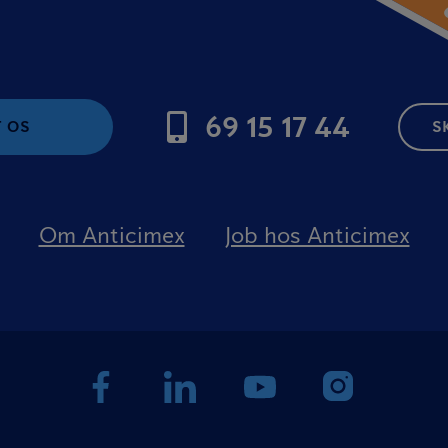
69 15 17 44
 OS
S
Om Anticimex
Job hos Anticimex