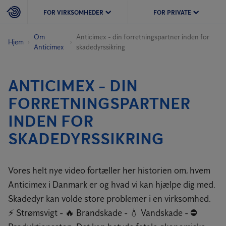
FOR VIRKSOMHEDER
FOR PRIVATE
Om
Anticimex - din forretningspartner inden for
Hjem
Anticimex
skadedyrssikring
ANTICIMEX - DIN
FORRETNINGSPARTNER
INDEN FOR
SKADEDYRSSIKRING
Vores helt nye video fortæller her historien om, hvem
Anticimex i Danmark er og hvad vi kan hjælpe dig med.
Skadedyr kan volde store problemer i en virksomhed.
⚡️ Strømsvigt - 🔥 Brandskade - 💧 Vandskade - ⛔️