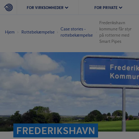
FOR VIRKSOMHEDER
FOR PRIVATE
Frederikshavn
Case stories -
kommune får styr
Hjem
Rottebekæmpelse
rottebekæmpelse
på rotterne med
Smart Pipes
FREDERIKSHAVN