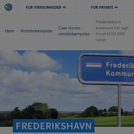
FOR VIRKSOMHEDER
FOR PRIVATE
Frederikshavn
Case stories -
kommune har sagt
Hjem
Rottebekæmpelse
rottebekæmpelse
farvel til 50.000
rotter
FREDERIKSHAVN