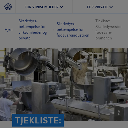
FOR VIRKSOMHEDER
FOR PRIVATE
Skadedyrs­
Tjekliste:
Skadedyrs­
bekæmpelse for
Skadedyrsrisici i
Hjem
bekæmpelse for
virksomheder og
fødevare­
fødevareindustrien
private
branchen
TJEKLISTE: