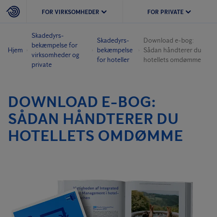
FOR VIRKSOMHEDER
FOR PRIVATE
Skadedyrs­
Skadedyrs­
Download e-bog:
bekæmpelse for
Hjem
bekæmpelse
Sådan håndterer du
virksomheder og
for hoteller
hotellets omdømme
private
DOWNLOAD E-BOG:
SÅDAN HÅNDTERER DU
HOTELLETS OMDØMME