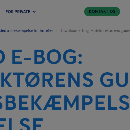
KONTAKT OS
FOR PRIVATE
dedyrs­bekæmpelse for hoteller
Download e-bog: Hoteldirektørens guide
 E-BOG:
KTØRENS GUI
SBEKÆMPELSE
ELSE