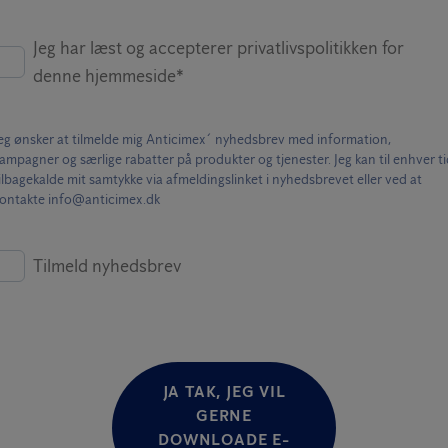
Jeg har læst og accepterer privatlivspolitikken for
denne hjemmeside*
eg ønsker at tilmelde mig Anticimex´ nyhedsbrev med information,
ampagner og særlige rabatter på produkter og tjenester. Jeg kan til enhver t
ilbagekalde mit samtykke via afmeldingslinket i nyhedsbrevet eller ved at
ontakte info@anticimex.dk
Tilmeld nyhedsbrev
JA TAK, JEG VIL
GERNE
DOWNLOADE E-