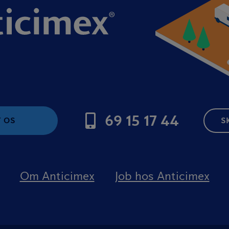
69 15 17 44
 OS
S
Om Anticimex
Job hos Anticimex