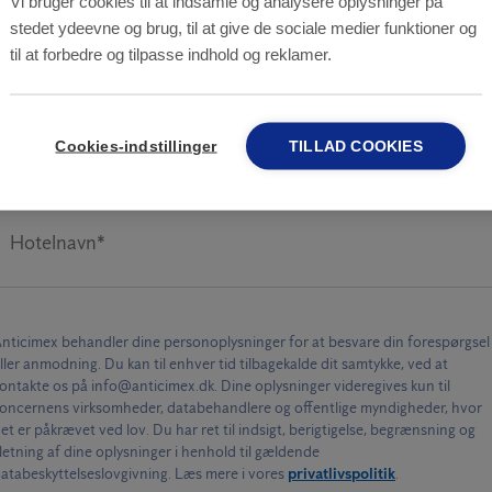
Vi bruger cookies til at indsamle og analysere oplysninger på
stedet ydeevne og brug, til at give de sociale medier funktioner og
til at forbedre og tilpasse indhold og reklamer.
E-mail*
Cookies-indstillinger
TILLAD COOKIES
Hotelnavn*
nticimex behandler dine personoplysninger for at besvare din forespørgsel
ller anmodning. Du kan til enhver tid tilbagekalde dit samtykke, ved at
ontakte os på info@anticimex.dk. Dine oplysninger videregives kun til
oncernens virksomheder, databehandlere og offentlige myndigheder, hvor
et er påkrævet ved lov. Du har ret til indsigt, berigtigelse, begrænsning og
letning af dine oplysninger i henhold til gældende
atabeskyttelseslovgivning. Læs mere i vores
privatlivspolitik
.