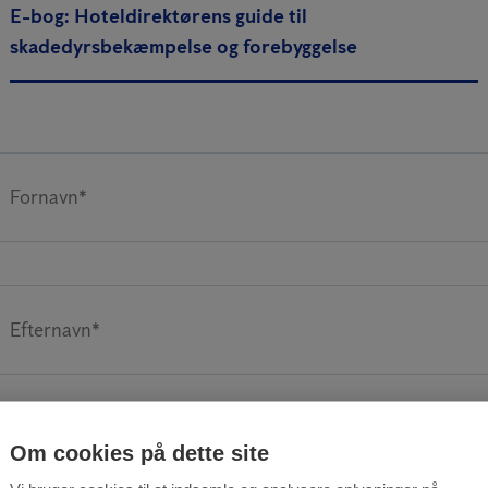
E-bog: Hoteldirektørens guide til
skadedyrsbekæmpelse og forebyggelse
Fornavn*
Efternavn*
Om cookies på dette site
Vælg branche...