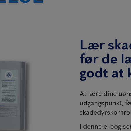
Lær ska
før de l
godt at
At lære dine uøn
udgangspunkt, fø
skadedyrskontrol
I denne e-bog ser