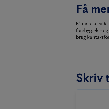
Få mer
Få mere at vide
forebyggelse o
brug kontaktfo
Skriv t