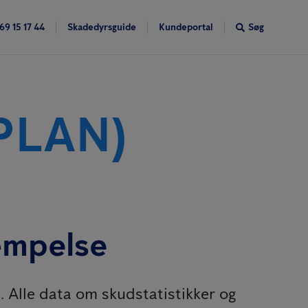
69 15 17 44
Skadedyrsguide
Kundeportal
Søg
PLAN)
æmpelse
 Alle data om skudstatistikker og