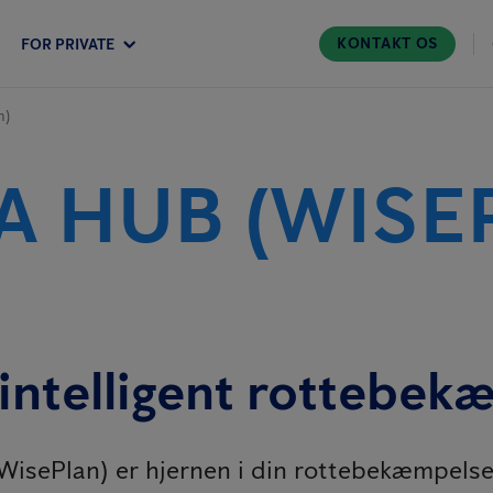
KONTAKT OS
FOR PRIVATE
n)
A HUB (WISE
intelligent rottebek
isePlan) er hjernen i din rottebekæmpelse.