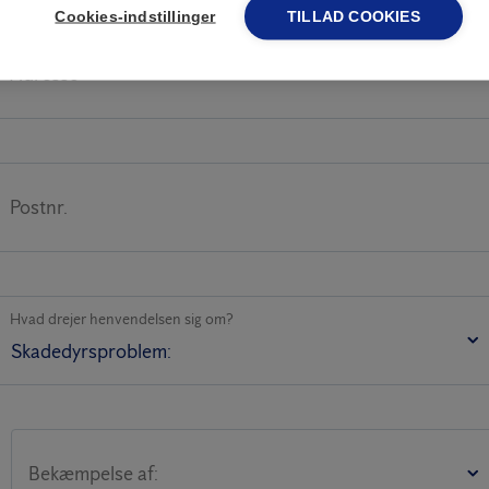
Cookies-indstillinger
TILLAD COOKIES
Adresse
Postnr.
Hvad drejer henvendelsen sig om?
Bekæmpelse af: