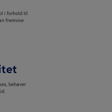
 i forhold til
kan fremvise
itet
lses, behøver
id.