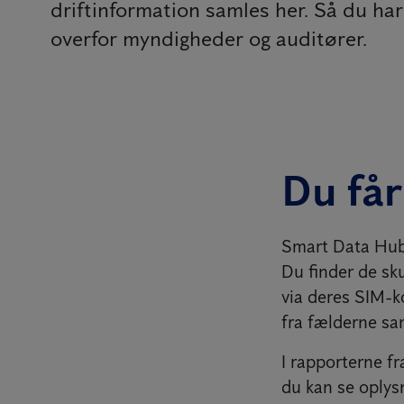
driftinformation samles her. Så du h
overfor myndigheder og auditører.
Du får
Smart Data Hub 
Du finder de sk
via deres SIM-k
fra fælderne sa
I rapporterne f
du kan se oplysn