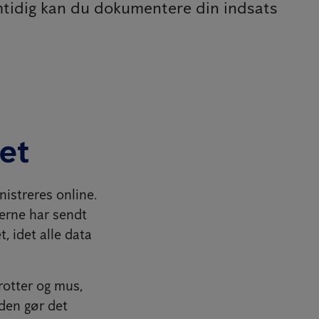
mtidig kan du dokumentere din indsats
et
istreres online.
derne har sendt
, idet alle data
rotter og mus,
iden gør det