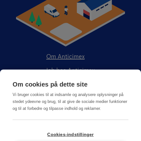
Om Anticimex
Job hos Anticimex
Om cookies på dette site
Vi bruger cookies til at indsamle og analysere oplysninger på
stedet ydeevne og brug, til at give de sociale medier funktioner
og til at forbedre og tilpasse indhold og reklamer.
Kundeportal
Integritetspolitik
Salgs-, service og leveringsbetingelser
Cookies-indstillinger