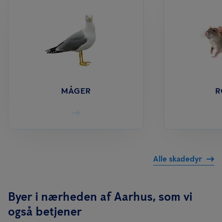
MÅGER
R
Alle skadedyr
Byer i nærheden af Aarhus, som vi
også betjener