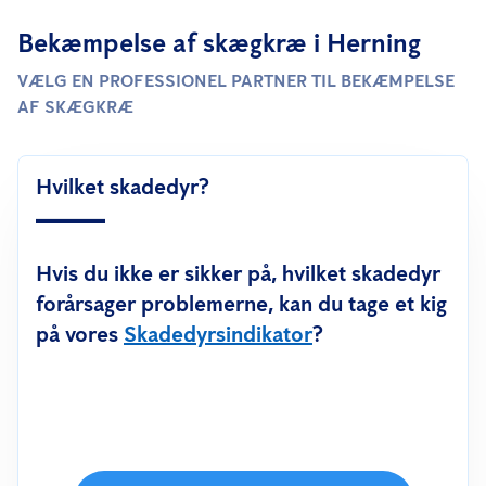
opgaven konkret og giver en løsning, der passer til dit behov.
end den almindelige sølvfisk, som bliver op til 1 cm lang.
Bekæmpelse af skægkræ i Herning
Både skægkræ og sølvfisk har tre haletråde, men haletrådene er
VÆLG EN PROFESSIONEL PARTNER TIL BEKÆMPELSE
længere på skægkræ end hos sølvfisk.
AF SKÆGKRÆ
Skægkræ har behåring på hovedet, og de er mørkere end
sølvfisk.
Hvilket skadedyr?
Hvis du ikke er sikker på, hvilket skadedyr
forårsager problemerne, kan du tage et kig
på vores
Skadedyrsindikator
?