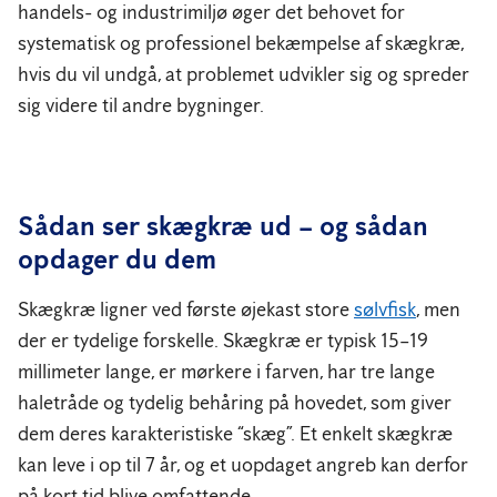
handels- og industrimiljø øger det behovet for
systematisk og professionel bekæmpelse af skægkræ,
hvis du vil undgå, at problemet udvikler sig og spreder
sig videre til andre bygninger.
Sådan ser skægkræ ud – og sådan
opdager du dem
Skægkræ ligner ved første øjekast store
sølvfisk
, men
der er tydelige forskelle. Skægkræ er typisk 15–19
millimeter lange, er mørkere i farven, har tre lange
haletråde og tydelig behåring på hovedet, som giver
dem deres karakteristiske “skæg”. Et enkelt skægkræ
kan leve i op til 7 år, og et uopdaget angreb kan derfor
på kort tid blive omfattende.