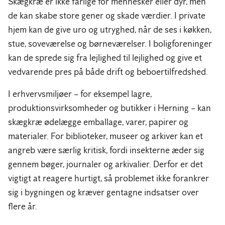
Skægkræ er ikke farlige for mennesker eller dyr, men
de kan skabe store gener og skade værdier. I private
hjem kan de give uro og utryghed, når de ses i køkken,
stue, soveværelse og børneværelser. I boligforeninger
kan de sprede sig fra lejlighed til lejlighed og give et
vedvarende pres på både drift og beboertilfredshed.
I erhvervsmiljøer – for eksempel lagre,
produktionsvirksomheder og butikker i Herning – kan
skægkræ ødelægge emballage, varer, papirer og
materialer. For biblioteker, museer og arkiver kan et
angreb være særlig kritisk, fordi insekterne æder sig
gennem bøger, journaler og arkivalier. Derfor er det
vigtigt at reagere hurtigt, så problemet ikke forankrer
sig i bygningen og kræver gentagne indsatser over
flere år.