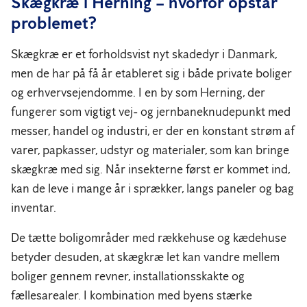
Skægkræ i Herning – hvorfor opstår
problemet?
Skægkræ er et forholdsvist nyt skadedyr i Danmark,
men de har på få år etableret sig i både private boliger
og erhvervsejendomme. I en by som Herning, der
fungerer som vigtigt vej- og jernbaneknudepunkt med
messer, handel og industri, er der en konstant strøm af
varer, papkasser, udstyr og materialer, som kan bringe
skægkræ med sig. Når insekterne først er kommet ind,
kan de leve i mange år i sprækker, langs paneler og bag
inventar.
De tætte boligområder med rækkehuse og kædehuse
betyder desuden, at skægkræ let kan vandre mellem
boliger gennem revner, installationsskakte og
fællesarealer. I kombination med byens stærke