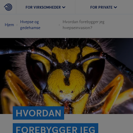
FOR VIRKSOMHEDER
FOR PRIVATE
Hvepse og
Hvordan forebygger jeg
Hjem
gedehamse
hvepseinvasion?
HVORDAN
FOREBYGGER JEG