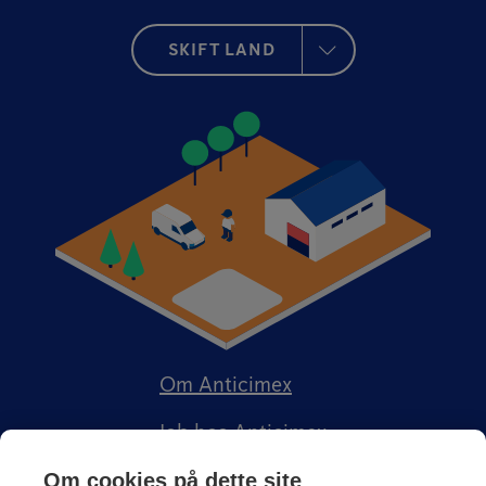
SKIFT LAND
Om Anticimex
Job hos Anticimex
Om cookies på dette site