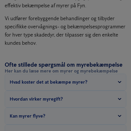
effektiv bekæmpelse af myrer på Fyn.
Vi udfører forebyggende behandlinger og tilbyder
specifikke overvågnings- og bekæmpelsesprogrammer
for hver type skadedyr, der tilpasser sig den enkelte
kundes behov.
Ofte stillede spørgsmål om myrebekæmpelse
Her kan du læse mere om myrer og myrebekæmpelse
Hvad koster det at bekæmpe myrer?
Prisen for myrebekæmpelse afhænger af, hvad du har brug for.
Hvordan virker myregift?
Bor du i et hus og har brug for at en engangsbehandling mod
myrer, koster det 1.575 kr. inkl. moms og kørsel. Prisen gælder for
Myregift slår ikke myrerne ihjel med det samme. Derfor kan der
Kan myrer flyve?
bekæmpelse af sorte havemyrer.
gå nogle dage, før du kan se den fulde effekt af behandlingen
Har du en virksomhed eller institution, beregner vi timepris for
langs soklen på dit hus. Det samme gør sig gældende for den gel,
Nogle arter af myrer er udrustet med et sæt vinger, som de