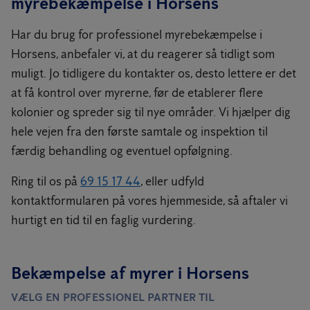
myrebekæmpelse i Horsens
de skal følge for at komme ind til alle herlighederne. Ved at fjerne
vingerer.
sporet, gør du det sværere for myrerne at finde vej.
Myrerne er dog kun i luften én gang i løbet af deres liv, for efter
Har du brug for professionel myrebekæmpelse i
flyveturen bider dronningen sine vinger af og dedikerer resten
Horsens, anbefaler vi, at du reagerer så tidligt som
af livet til at lægge æg nede på landjorden. Hannernes skæbne
muligt. Jo tidligere du kontakter os, desto lettere er det
er derimod grusom, da de dør efter parringen.
at få kontrol over myrerne, før de etablerer flere
Læs mere om flyvende myrer
kolonier og spreder sig til nye områder. Vi hjælper dig
hele vejen fra den første samtale og inspektion til
færdig behandling og eventuel opfølgning.
Ring til os på
69 15 17 44
, eller udfyld
kontaktformularen på vores hjemmeside, så aftaler vi
hurtigt en tid til en faglig vurdering.
Bekæmpelse af myrer i Horsens
VÆLG EN PROFESSIONEL PARTNER TIL