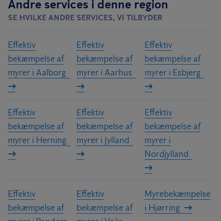
Andre services i denne region
SE HVILKE ANDRE SERVICES, VI TILBYDER
Effektiv
Effektiv
Effektiv
bekæmpelse af
bekæmpelse af
bekæmpelse af
myrer i Aalborg
myrer i Aarhus
myrer i Esbjerg
Effektiv
Effektiv
Effektiv
bekæmpelse af
bekæmpelse af
bekæmpelse af
myrer i Herning
myrer i Jylland
myrer i
Nordjylland
Effektiv
Effektiv
Myrebekæmpelse
bekæmpelse af
bekæmpelse af
i Hjørring