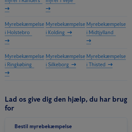
myrer i Randers
myrer i Vejle
Myrebekæmpelse
Myrebekæmpelse
Myrebekæmpelse
i Holstebro
i Kolding
i Midtjylland
Myrebekæmpelse
Myrebekæmpelse
Myrebekæmpelse
i Ringkøbing
i Silkeborg
i Thisted
Lad os give dig den hjælp, du har brug
for
Bestil myrebekæmpelse