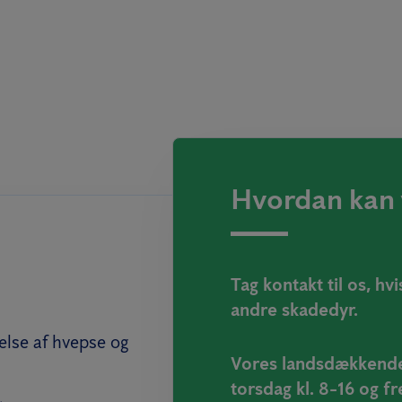
Hvordan kan 
Tag kontakt til os, h
andre skadedyr.
lse af hvepse og
Vores landsdækkende
torsdag kl. 8-16 og fr