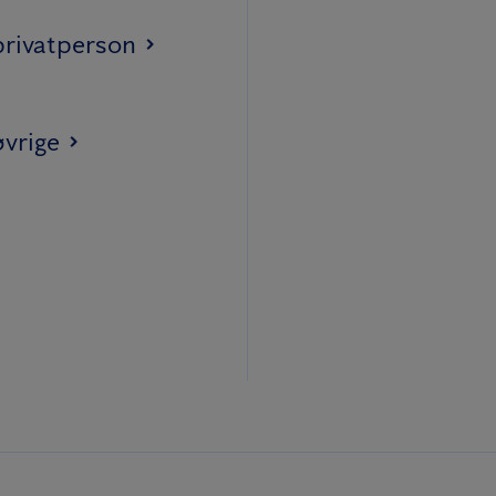
privatperson
øvrige