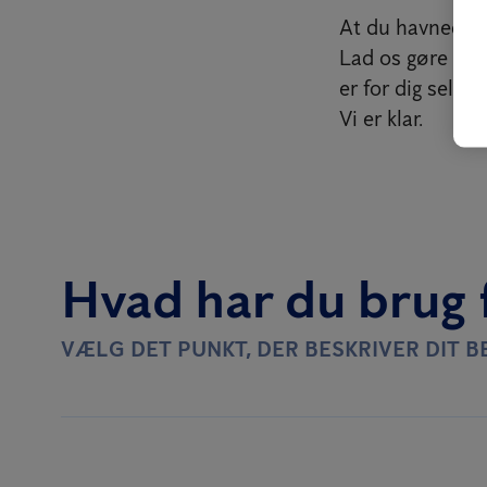
At du havnede p
Lad os gøre det 
er for dig selv.
Vi er klar.
Hvad har du brug 
VÆLG DET PUNKT, DER BESKRIVER DIT 