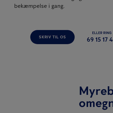
bekæmpelse i gang.
ELLER RING
SKRIV TIL OS
69 15 17 
Myreb
omeg