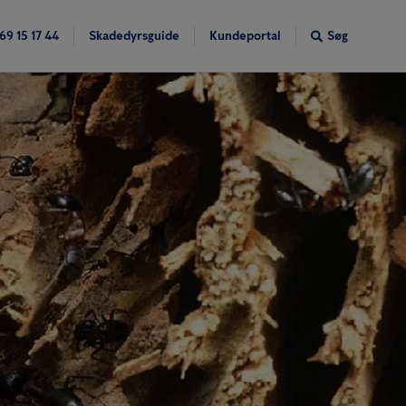
69 15 17 44
Skadedyrsguide
Kundeportal
Søg