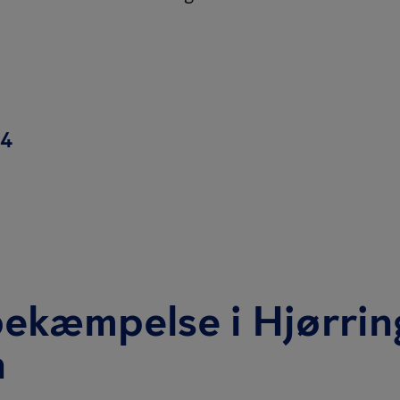
44
ekæmpelse i Hjørrin
n