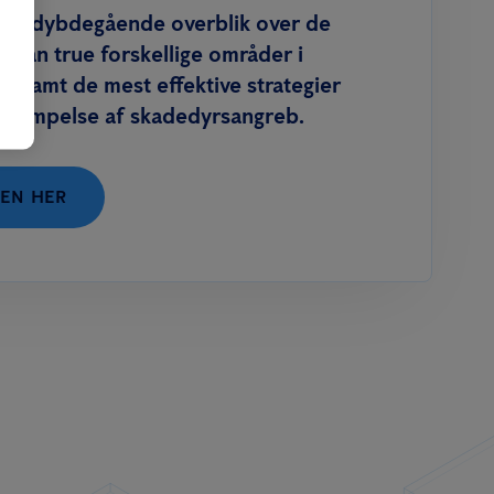
g et dybdegående overblik over de
r kan true forskellige områder i
 samt de mest effektive strategier
bekæmpelse af skadedyrsangreb.
EN HER