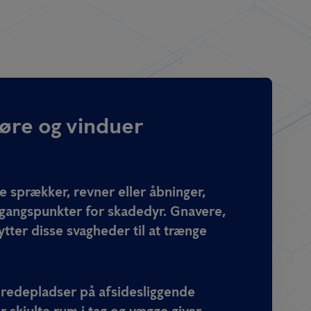
døre og vinduer
 sprækker, revner eller åbninger,
gangspunkter for skadedyr. Gnavere,
ytter disse svagheder til at trænge
 redepladser på afsidesliggende
r skjulte rum i tag og vægge giver