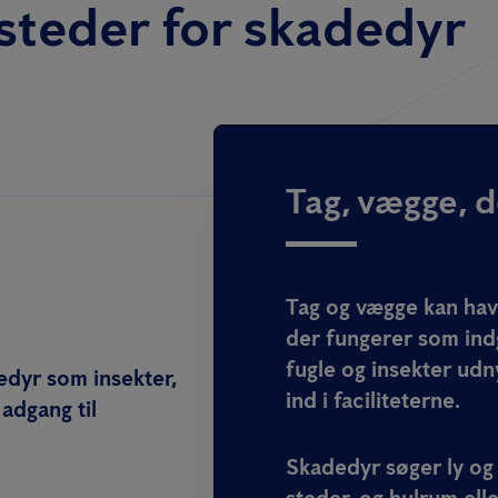
esteder for skadedyr
Tag, vægge, 
Tag og vægge kan have
der fungerer som ind
fugle og insekter udn
dedyr som insekter,
ind i faciliteterne.
adgang til
Skadedyr søger ly og
steder, og hulrum elle