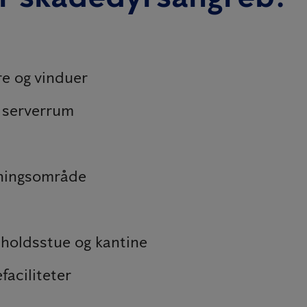
re og vinduer
g serverrum
yningsområde
pholdsstue og kantine
faciliteter