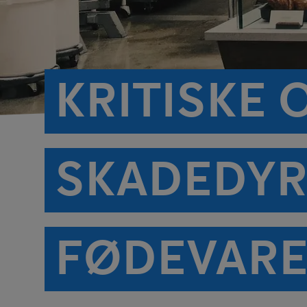
KRITISKE
SKADEDYR
FØDEVAR