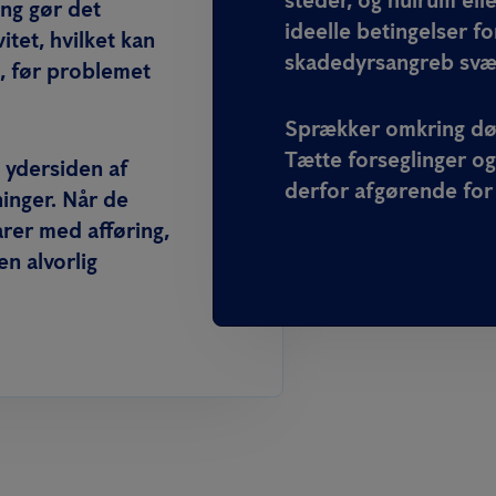
ng gør det
ideelle betingelser f
itet, hvilket kan
skadedyrsangreb svær
, før problemet
Sprækker omkring dør
Tætte forseglinger o
d ydersiden af
derfor afgørende for
ninger. Når de
arer med afføring,
en alvorlig