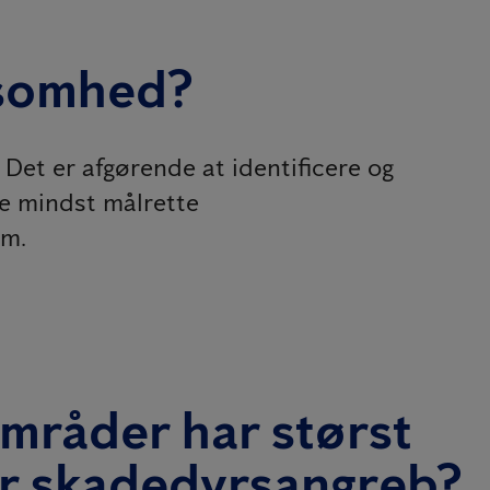
ksomhed?
 Det er afgørende at identificere og
kke mindst målrette
em.
områder har størst
for skadedyrsangreb?