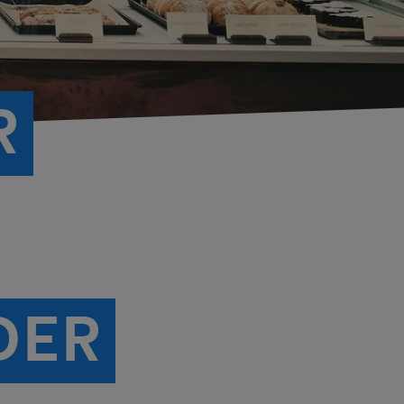
R
DER