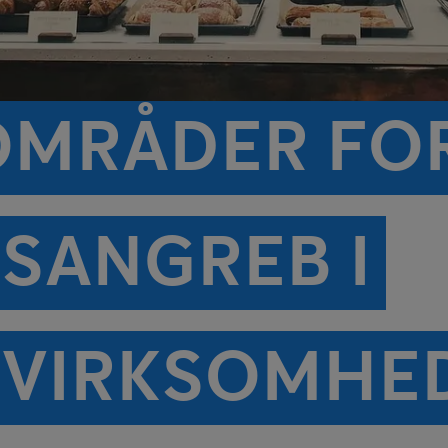
 OMRÅDER FO
SANGREB I
EVIRKSOMHE