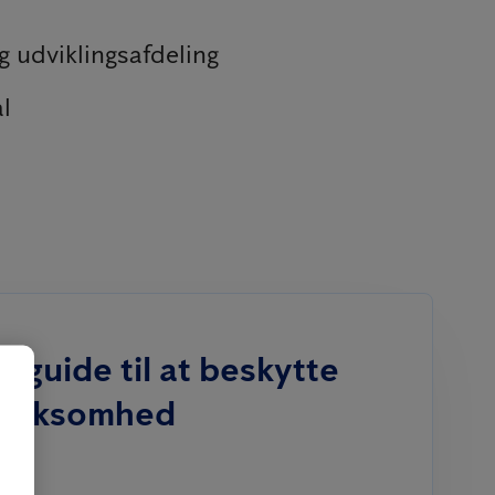
g udviklingsafdeling
l
e guide til at beskytte
virksomhed