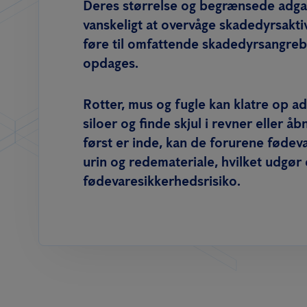
Deres størrelse og begrænsede adga
vanskeligt at overvåge skadedyrsaktiv
føre til omfattende skadedyrsangreb
opdages.
Rotter, mus og fugle kan klatre op a
siloer og finde skjul i revner eller åb
først er inde, kan de forurene fødev
urin og redemateriale, hvilket udgør 
fødevaresikkerhedsrisiko.