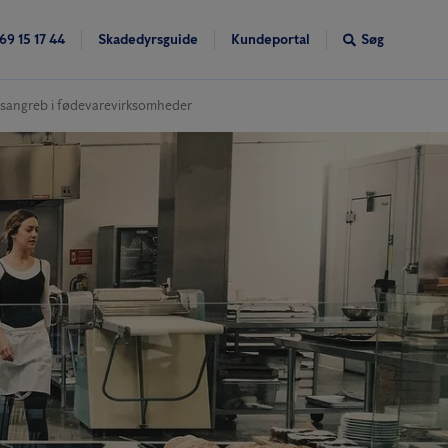
69 15 17 44
Skadedyrsguide
Kundeportal
Søg
rsangreb i fødevarevirksomheder