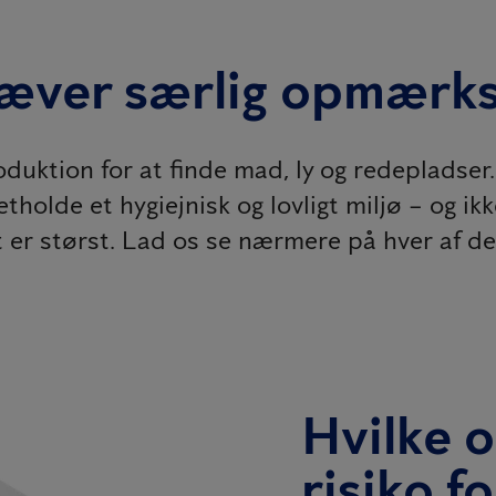
ræver særlig opmær
uktion for at finde mad, ly og redepladser.
etholde et hygiejnisk og lovligt miljø – og i
er størst. Lad os se nærmere på hver af d
Hvilke 
risiko 