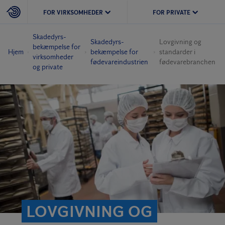
FOR VIRKSOMHEDER
FOR PRIVATE
Skadedyrs­
Skadedyrs­
Lovgivning og
bekæmpelse for
Hjem
bekæmpelse for
standarder i
virksomheder
fødevareindustrien
fødevarebranchen
og private
LOVGIVNING OG