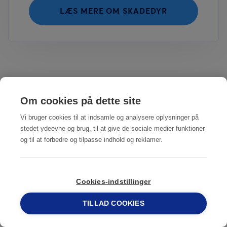
LÆS MERE OM SKADEDYR
Hvilke nye metoder til
Om cookies på dette site
skadedyrsbekæmpelse findes der i
Vi bruger cookies til at indsamle og analysere oplysninger på
fødevarebranchen?
stedet ydeevne og brug, til at give de sociale medier funktioner
og til at forbedre og tilpasse indhold og reklamer.
Skadedyrsbekæmpelse har gennemgået en markant
udvikling de seneste 10 år takket være digitalisering,
Internet of Things (IoT) og investeringer i forskning og
Cookies-indstillinger
udvikling.
TILLAD COOKIES
69 15 17 44
Virksomheder har et stigende fokus på bæredygtighed