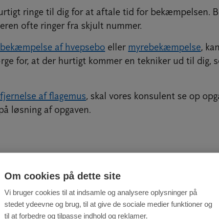
urtigt ringe til dig for at aftale tid for bekæmpelsen.
eren ofte ringer fra skjult nummer.
bekæmpelse af hvepsebo
eller
myrebekæmpelse
, ka
ge for, at der hurtigt kommer en tekniker ud til dig, 
fjernelse af flagemus
, skal vores konsulent se op opg
 på løsning af opgaven.
ar du brug for hjælp 
Om cookies på dette site
Vi bruger cookies til at indsamle og analysere oplysninger på
 på denne side kunne tyde på, at du har udfordringer
stedet ydeevne og brug, til at give de sociale medier funktioner og
l slippe af med. Hvad generer dig?
Kontakt os på 69 1
til at forbedre og tilpasse indhold og reklamer.