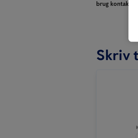
brug kontaktfo
Skriv t