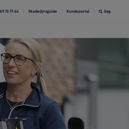
69 15 17 44
Skadedyrsguide
Kundeportal
Søg