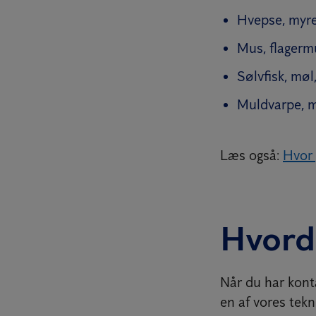
Hvepse, myre
Mus, flagerm
Sølvfisk, mø
Muldvarpe, m
Læs også:
Hvor 
Hvord
Når du har konta
en af vores tekn