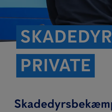
SKADEDYR
PRIVATE
Skadedyrsbekæmpe