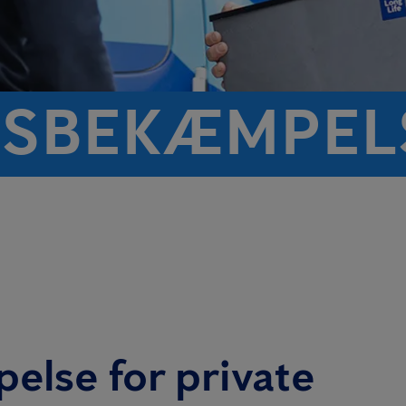
S­BEKÆMPEL
lse for private