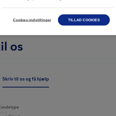
rmularen
herunder for at få hjælp.
Cookies-indstillinger
TILLAD COOKIES
il os
Skriv til os og få hjælp
Kundetype