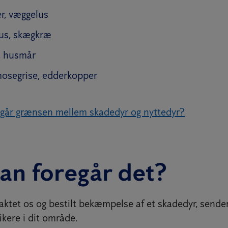
r, væggelus
us, skægkræ
l, husmår
osegrise, edderkopper
går grænsen mellem skadedyr og nyttedyr?
an foregår det?
ktet os og bestilt bekæmpelse af et skadedyr, sender
ikere i dit område.