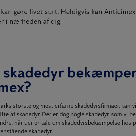
an gøre livet surt. Heldigvis kan Anticimex
r i nærheden af dig.
e skadedyr bekæmpe
imex?
rks største og mest erfarne skadedyrsfirmaer, kan v
ifte af skadedyr. Der er dog nogle skadedyr, som vi 
ndre, når der er tale om skadedyrsbekæmpelse hos pr
denstående skadedyr.