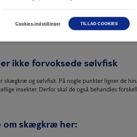
nlighed er skægkræene kommet til Danmark via Sverig
abolande har de i flere år haft stadig stigende prob
Cookies-indstillinger
TILLAD COOKIES
oblemer, som nu også er kommet til Danmark.
r ikke forvoksede sølvfisk
r skægkræ og sølvfisk. På nogle punkter ligner de hi
kellige insekter. Derfor skal de også behandles forskell
 om skægkræ her: