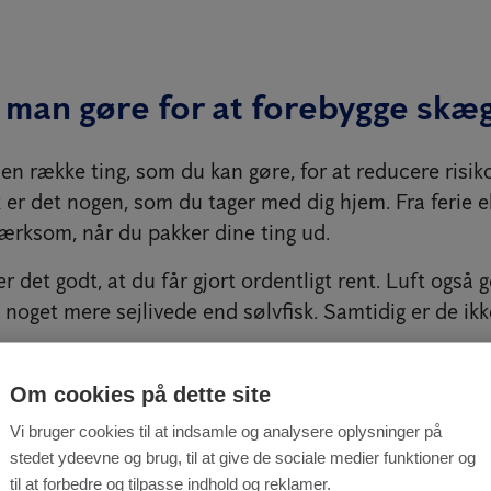
 man gøre for at forebygge skæ
 en række ting, som du kan gøre, for at reducere risiko
er det nogen, som du tager med dig hjem. Fra ferie el
rksom, når du pakker dine ting ud.
er det godt, at du får gjort ordentligt rent. Luft også 
noget mere sejlivede end sølvfisk. Samtidig er de ik
Om cookies på dette site
Vi bruger cookies til at indsamle og analysere oplysninger på
kommer fra Sverige og Norge
stedet ydeevne og brug, til at give de sociale medier funktioner og
til at forbedre og tilpasse indhold og reklamer.