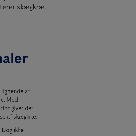
aterer skægkræ.
aler
g lignende at
ne. Med
rfor giver det
se af skægkræ.
 Dog ikke i