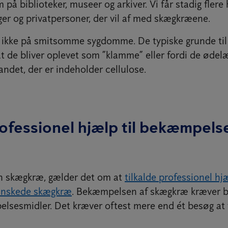
å biblioteker, museer og arkiver. Vi får stadig flere
ger og privatpersoner, der vil af med skægkræene.
kke på smitsomme sygdomme. De typiske grunde til a
at de bliver oplevet som ”klamme” eller fordi de ødel
ndet, der er indeholder cellulose.
rofessionel hjælp til bekæmpels
n skægkræ, gælder det om at
tilkalde professionel h
nskede skægkræ
. Bekæmpelsen af skægkræ kræver b
lsesmidler. Det kræver oftest mere end ét besøg at