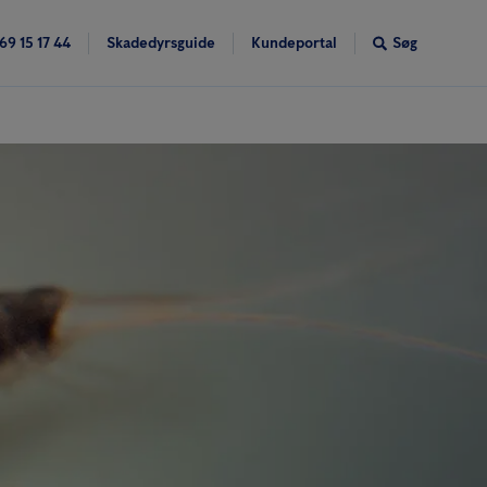
69 15 17 44
Skadedyrsguide
Kundeportal
Søg