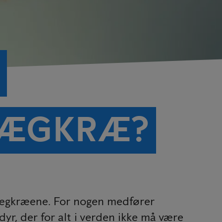
KÆGKRÆ?
kægkræene. For nogen medfører
 der for alt i verden ikke må være