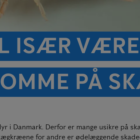
L ISÆR VÆRE
OMME PÅ S
dyr i Danmark. Derfor er mange usikre på s
gkræene for andre er ødelæggende skadedyr,