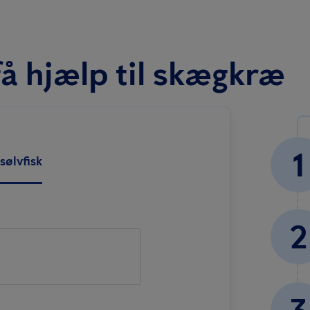
t få hjælp til skægkræ
1
sølvfisk
2
3