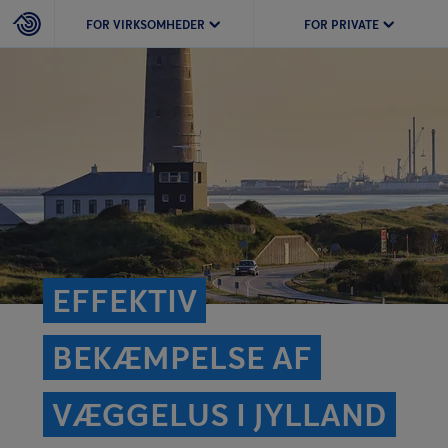
FOR VIRKSOMHEDER
FOR PRIVATE
EFFEKTIV
BEKÆMPELSE AF
VÆGGELUS I JYLLAND