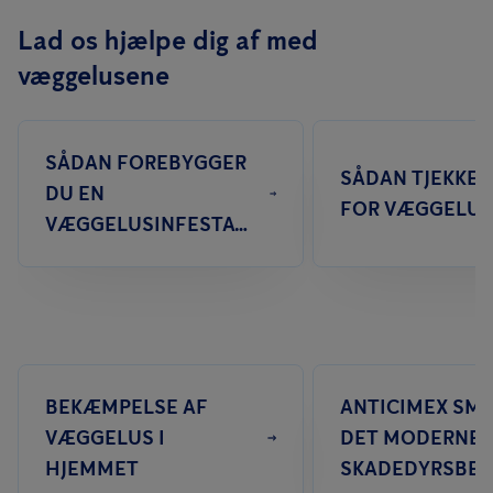
område med vand og sæbe, og smør så en antikløe-creme på
Lad os hjælpe dig af med
området. Hvis du reagerer med kløe og hævelse, kan du evt. tage
væggelusene
antihistaminer for at lindre symptomer. Kontakt læge ved
kraftige reaktioner.
SÅDAN FOREBYGGER
SÅDAN TJEKKER
DU EN
FOR VÆGGELUS
VÆGGELUSINFESTATION
BEKÆMPELSE AF
ANTICIMEX SMA
VÆGGELUS I
DET MODERNE
HJEMMET