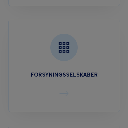
FORSYNINGS­SELSKABER