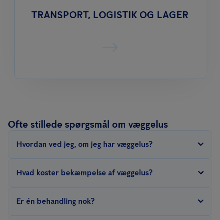
TRANSPORT, LOGISTIK OG LAGER
Ofte stillede spørgsmål om væggelus
Hvordan ved jeg, om jeg har væggelus?
Væggelus er ofte svære at opdage om dagen, fordi de typisk
Hvad koster bekæmpelse af væggelus?
gemmer sig i revner, sprækker, senge, paneler og andre mørke
steder. Bid, sorte eller blodige ekskrementer og aktivitet omkring
Prisen afhænger af blandt andet omfang, boligtype og hvor
Er én behandling nok?
sengen kan være tegn på væggelus.
stort et område der skal behandles. Derfor bør situationen