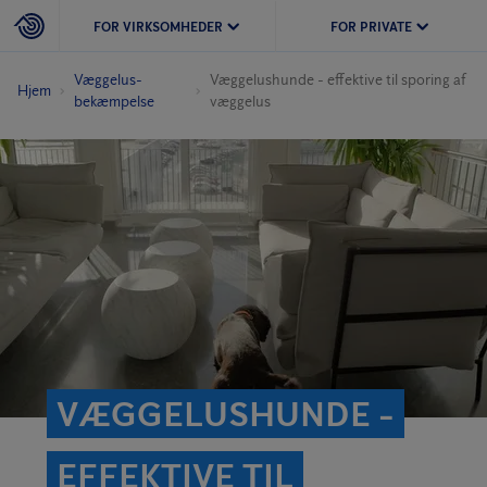
FOR VIRKSOMHEDER
FOR PRIVATE
Væggelus­
Væggelushunde - effektive til sporing af
Hjem
bekæmpelse
væggelus
VÆGGELUSHUNDE -
EFFEKTIVE TIL