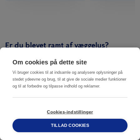
Er du blevet ramt af væggelus?
Hvis du er blevet ramt af væggelus, gælder det om at
Om cookies på dette site
”standse ulykken”. Det gør du blandt andet ved at
Vi bruger cookies til at indsamle og analysere oplysninger på
afspærre det rum, hvor du har konstateret væggelus.
stedet ydeevne og brug, til at give de sociale medier funktioner
Du må IKKE fjerne noget fra værelset.
og til at forbedre og tilpasse indhold og reklamer.
Det gælder om at rekvirere
væggelusbekæmpelse
hurtigst muligt, så situationen ikke udvikler sig
Cookies-indstillinger
yderligere.
TILLAD COOKIES
69 15 17 44
Kontakt os
69 15 17 44
eller brug
kontaktformularen
. Så sender vi en tekniker, der