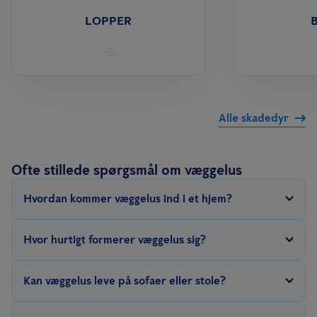
LOPPER
B
Alle skadedyr
Ofte stillede spørgsmål om væggelus
Hvordan kommer væggelus ind i et hjem?
Væggelus kan komme ind i et hjem
gennem inficerede genstande
Hvor hurtigt formerer væggelus sig?
som brugt møblement, tøj eller bagage. De kan også bevæge sig
mellem lejligheder i bygninger.
En hun-væggelus kan lægge 1 til 5 æg om dagen, og i
Kan væggelus leve på sofaer eller stole?
gennemsnit kan hun lægge omkring 200 til 500 æg i løbet af sit
liv.
Ja, væggelus kan inficere sofaer, stole og andet polstret