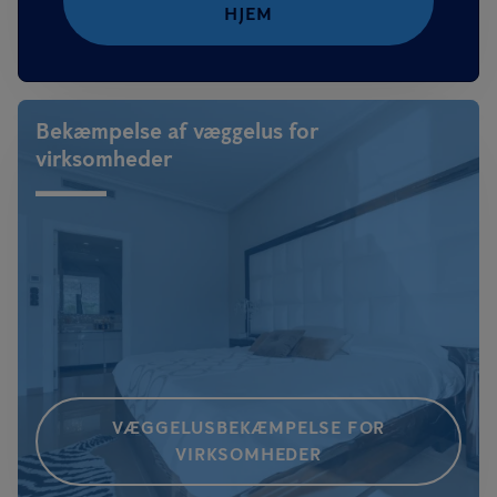
HJEM
Bekæmpelse af væggelus for
virksomheder
VÆGGELUSBEKÆMPELSE FOR
VIRKSOMHEDER