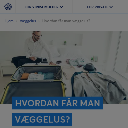
FOR VIRKSOMHEDER
FOR PRIVATE
Hjem
Væggelus
Hvordan får man væggelus?
HVORDAN FÅR MAN
VÆGGELUS?