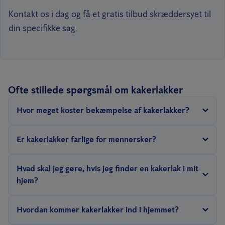
Kontakt os i dag og få et gratis tilbud skræddersyet til
din specifikke sag.
Ofte stillede spørgsmål om kakerlakker
Hvor meget koster bekæmpelse af kakerlakker?
Prisen på bekæmpelse af kakerlakker afhænger af flere faktorer:
Er kakerlakker farlige for mennersker?
typen af kakerlak, graden af infestationen, størrelsen på
ejendommen, der skal behandles, osv.
Ja, kakerlakker er
farlige for mennesker
. De kan forårsage astma,
Hvad skal jeg gøre, hvis jeg finder en kakerlak i mit
eksem og allergiske reaktioner.
hjem?
Kontakt os
i dag for at modtage et tilbud.
Hvis du finder en kakerlak i dit hjem, er det vigtigt at handle
I værre tilfælde kan de også overføre salmonella, E. coli-
Hvordan kommer kakerlakker ind i hjemmet?
hurtigt for at forhindre en infestation. Ryd op i madrester og
infektion eller endda dysenteri.