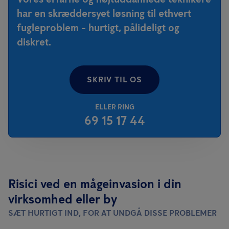
har en skræddersyet løsning til ethvert
fugleproblem - hurtigt, pålideligt og
diskret.
SKRIV TIL OS
ELLER RING
69 15 17 44
Risici ved en mågeinvasion i din
virksomhed eller by
SÆT HURTIGT IND, FOR AT UNDGÅ DISSE PROBLEMER