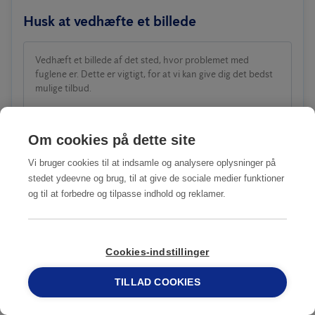
Husk at vedhæfte et billede
Vedhæft et billede af det sted, hvor problemet med
fuglene er. Dette er vigtigt, for at vi kan give dig det bedst
mulige tilbud.
Træk og slip
eller
Klik for at vælg
Om cookies på dette site
e en fil
Vi bruger cookies til at indsamle og analysere oplysninger på
stedet ydeevne og brug, til at give de sociale medier funktioner
og til at forbedre og tilpasse indhold og reklamer.
Hvordan fandt du denne side?
Cookies-indstillinger
TILLAD COOKIES
69 15 17 44