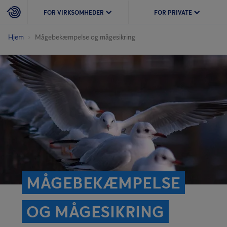
FOR VIRKSOMHEDER
FOR PRIVATE
Hjem
Mågebekæmpelse og mågesikring
MÅGEBEKÆMPELSE
OG MÅGESIKRING