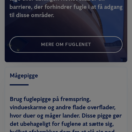
barriere, der forhindrer fugle i at få adgang
til disse områder.
MERE OM FUGLENET
Mågepigge
Brug fuglepigge på fremspring,
vindueskarme og andre flade overflader,
hvor duer og måger lander. Disse pigge gør
det ubehageligt for fuglene at sætte sig,
hvilket afskrækker dem fra at slå sig ned.