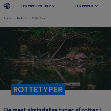
FOR VIRKSOMHEDER
FOR PRIVATE
Hjem
Rotter
Rottetyper
ROTTETYPER
De mest almindelige typer af rotter i