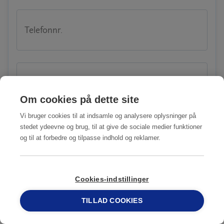
Telefonnr.
Adresse
Om cookies på dette site
Vi bruger cookies til at indsamle og analysere oplysninger på
stedet ydeevne og brug, til at give de sociale medier funktioner
Postnr.
og til at forbedre og tilpasse indhold og reklamer.
Cookies-indstillinger
Besked
TILLAD COOKIES
69 15 17 44