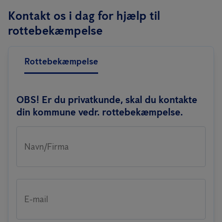
skadedyrsbekæmpelsesfirma
.
komme ind i din bygning. Det kan være revner i vægge eller
Kontakt os i dag for hjælp til
kælder, huller under døre eller porte. De kan komme ind via rør,
rottebekæmpelse
ventilationskanaler, fælles vægge med naboer, åbninger i tag,
osv.
Rottebekæmpelse
OBS! Er du privatkunde, skal du kontakte
din kommune vedr. rottebekæmpelse.
Navn/Firma
E-mail