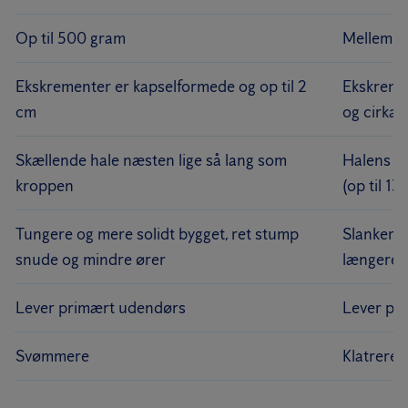
Op til 500 gram
Mellem 1
Ekskrementer er kapselformede og op til 2
Ekskreme
cm
og cirka 
Skællende hale næsten lige så lang som
Halens l
kroppen
(op til 1
Tungere og mere solidt bygget, ret stump
Slankere 
snude og mindre ører
længere p
Lever primært udendørs
Lever pr
Svømmere
Klatrere