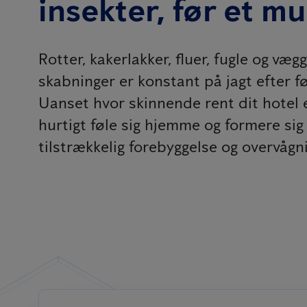
insekter, før et m
Rotter, kakerlakker, fluer, fugle og væ
skabninger er konstant på jagt efter f
Uanset hvor skinnende rent dit hotel e
hurtigt føle sig hjemme og formere si
tilstrækkelig forebyggelse og overvågn