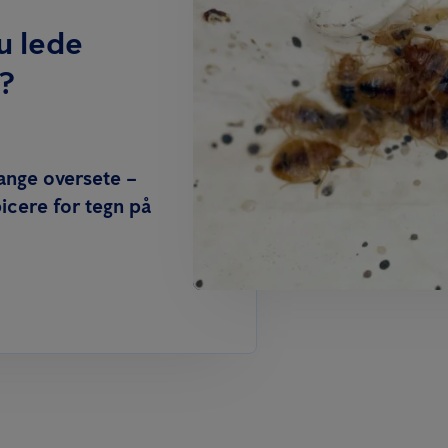
u lede
?
gange oversete –
icere for tegn på