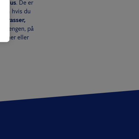
ggelus
. De er
 Men hvis du
adrasser,
ing sengen, på
diner eller