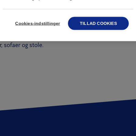
e tegn er selvfølgelig at
finde levende eller døde væ
 svære at få øje på
, da de er gode til at gemme sig.
ige steder, kan du finde deres skjul.
Tjek sømme på m
Cookies-indstillinger
TILLAD COOKIES
g sengestel
. Glem ikke at kigge i stikkontakter omkr
g omkring lamper. Nogle gange kan de gemme sig i gar
, sofaer og stole.