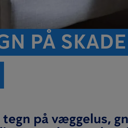
GN PÅ SKADE
tegn på væggelus, gn