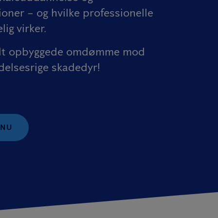
oner – og hvilke professionelle
ig virker.
årdt opbyggede omdømme mod
delsesrige skadedyr!
 NU