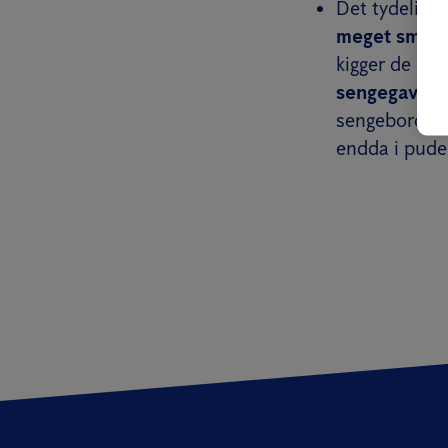
Det tydeligst
meget små og
kigger de rigt
sengegavle o
sengeborde o
endda i puder