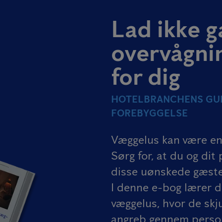
Lad ikke g
overvågni
for dig
HOTELBRANCHENS GUI
FOREBYGGELSE
Væggelus kan være en 
Sørg for, at du og di
disse uønskede gæste
I denne e-bog lærer d
væggelus, hvor de skj
angreb gennem perso