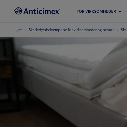
FOR VIRKSOMHEDER
Hjem
Skadedyrs­bekæmpelse for virksomheder og private
Ska