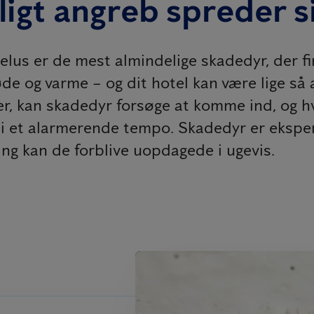
uligt angreb spreder s
ggelus er de mest almindelige skadedyr, der f
øde og varme – og dit hotel kan være lige så 
r, kan skadedyr forsøge at komme ind, og hvi
g i et alarmerende tempo. Skadedyr er eksper
ing kan de forblive uopdagede i ugevis.