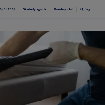
69 15 17 44
Skadedyrsguide
Kundeportal
Søg