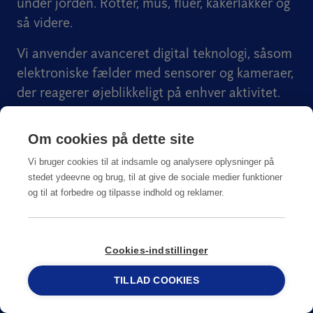
under jorden. Rotter, mus, fluer, kakerlakker og
så videre.
Vi anvender avanceret digital teknologi, såsom
elektroniske fælder med sensorer og kameraer,
der reagerer øjeblikkeligt på enhver aktivitet.
Ved at tilbyde kontinuerlig beskyttelse og
Om cookies på dette site
træffe øjeblikkelige foranstaltninger forhindrer
vi større problemer, så din virksomhed
Vi bruger cookies til at indsamle og analysere oplysninger på
stedet ydeevne og brug, til at give de sociale medier funktioner
forbliver i overensstemmelse med reglerne.
og til at forbedre og tilpasse indhold og reklamer.
ISO- og CEPA-certificeret
Miljøvenlig
Cookies-indstillinger
Giftfri
TILLAD COOKIES
69 15 17 44
Professionel og diskret