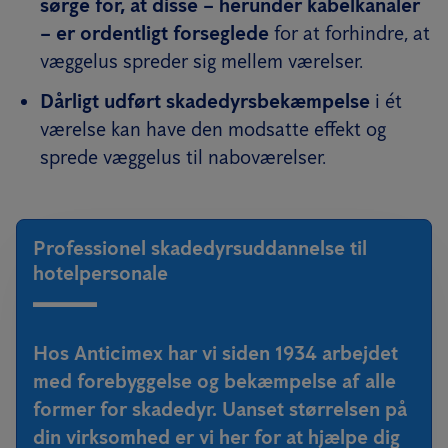
sørge for, at disse – herunder kabelkanaler
– er ordentligt forseglede
for at forhindre, at
væggelus spreder sig mellem værelser.
Dårligt udført skadedyrsbekæmpelse
i ét
værelse kan have den modsatte effekt og
sprede væggelus til naboværelser.
Professionel skadedyrsuddannelse til
hotelpersonale
Hos Anticimex har vi siden 1934 arbejdet
med forebyggelse og bekæmpelse af alle
former for skadedyr. Uanset størrelsen på
din virksomhed er vi her for at hjælpe dig