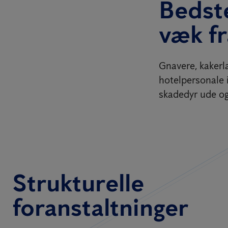
Bedst
væk f
Gnavere, kakerla
hotelpersonale 
skadedyr ude og
Strukturelle
foranstaltninger