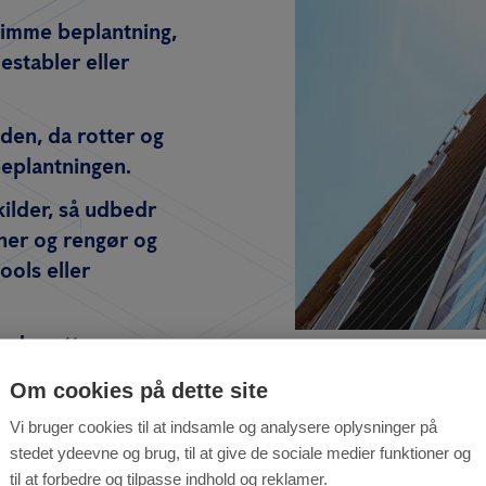
rimme beplantning,
establer eller
den, da rotter og
beplantningen.
ilder, så udbedr
oner og rengør og
ools eller
nde rotter.
Om cookies på dette site
Vi bruger cookies til at indsamle og analysere oplysninger på
stedet ydeevne og brug, til at give de sociale medier funktioner og
til at forbedre og tilpasse indhold og reklamer.