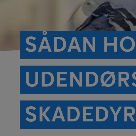
SÅDAN HO
UDENDØRS
SKADEDY