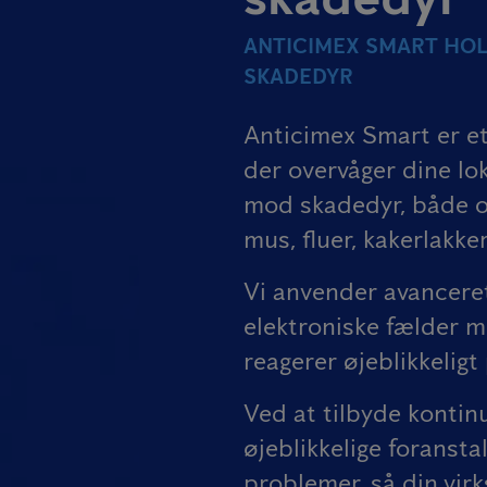
ANTICIMEX SMART HOL
SKADEDYR
Anticimex Smart er et
der overvåger dine lok
mod skadedyr, både ov
mus, fluer, kakerlakker
Vi anvender avanceret
elektroniske fælder m
reagerer øjeblikkeligt
Ved at tilbyde kontinu
øjeblikkelige foransta
problemer, så din vir