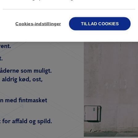
Cookies-indstillinger
TILLAD COOKIES
ede affaldsbeholdere
ent.
.
åderne som muligt.
aldrig kød, ost,
n med fintmasket
for affald og spild.