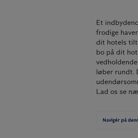
Et indbydend
frodige haver,
dit hotels ti
bo på dit hot
vedholdende 
løber rundt. 
udendørsområ
Lad os se n
Navigér på den