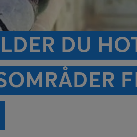
LDER DU HO
OMRÅDER FR
R