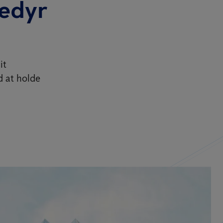
dedyr
it
d at holde