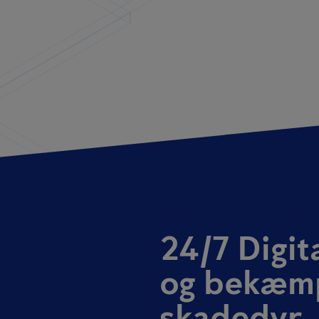
24/7 Digit
og bekæmp
skadedyr