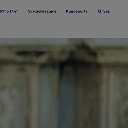
69 15 17 44
Skadedyrsguide
Kundeportal
Søg