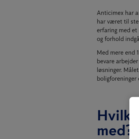
Anticimex har 
har været til st
erfaring med et
og forhold indg
Med mere end 12
bevare arbejder
løsninger. Målet
boligforeninger
Hvilke
med?