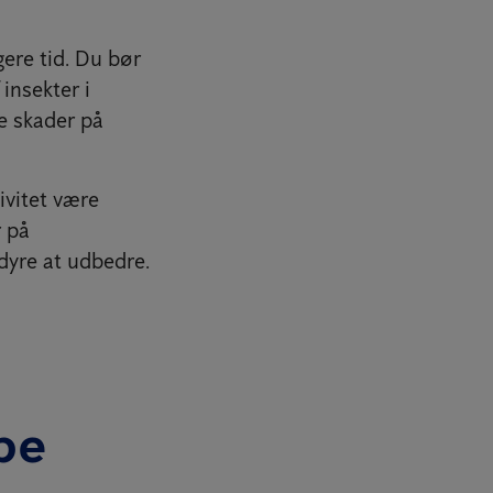
ere tid. Du bør
insekter i
ge skader på
ivitet være
r på
 dyre at udbedre.
be