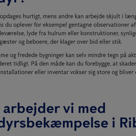
opdages hurtigt, mens andre kan arbejde skjult i læng
is du oplever for eksempel gentagne observationer af 
eværelse, lyde fra hulrum eller konstruktioner, synli
 gæster og beboere, der klager over bid eller stik.
me og fredede bygninger kan selv mindre tegn på akt
rderet tidligt. På den måde kan du forebygge, at skade
installationer eller inventar vokser sig store og bliver
 arbejder vi med
dyrsbekæmpelse i Ri