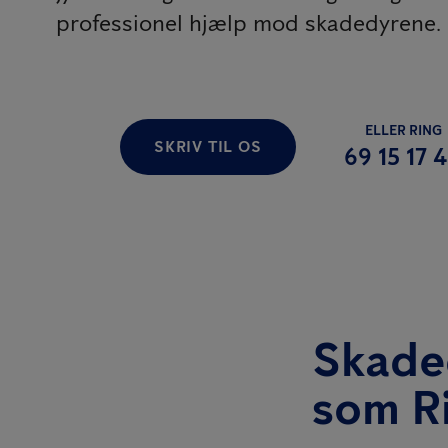
professionel hjælp mod skadedyrene.
ELLER RING
SKRIV TIL OS
69 15 17 
Skaded
som R