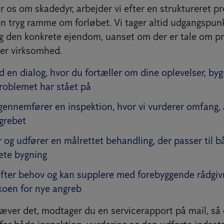
 os om skadedyr, arbejder vi efter en struktureret p
en tryg ramme om forløbet. Vi tager altid udgangspunk
g den konkrete ejendom, uanset om der er tale om pri
ler virksomhed.
d en dialog, hvor du fortæller om dine oplevelser, by
roblemet har stået på
 gennemfører en inspektion, hvor vi vurderer omfang, 
ngrebet
 og udfører en målrettet behandling, der passer til 
ete bygning
efter behov og kan supplere med forebyggende rådgivn
koen for nye angreb
æver det, modtager du en servicerapport på mail, så