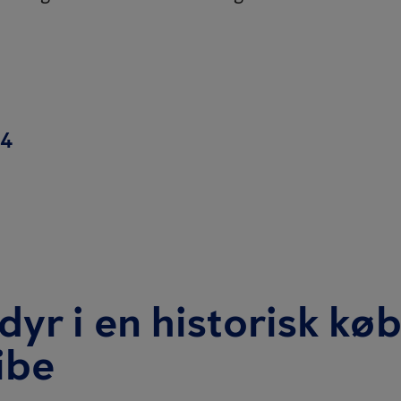
44
yr i en historisk kø
ibe