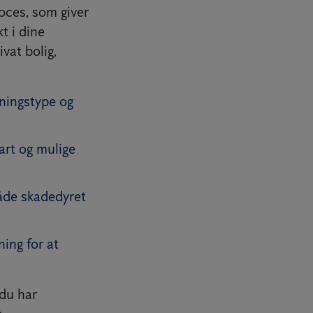
roces, som giver
t i dine
vat bolig,
gningstype og
art og mulige
både skadedyret
ing for at
 du har