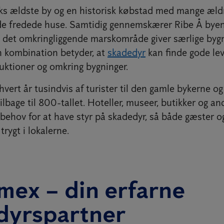
ks ældste by og en historisk købstad med mange æl
de fredede huse. Samtidig gennemskærer Ribe Å bye
g det omkringliggende marskområde giver særlige byg
n kombination betyder, at
skadedyr
kan finde gode lev
uktioner og omkring bygninger.
hvert år tusindvis af turister til den gamle bykerne o
ilbage til 800-tallet. Hoteller, museer, butikker og an
a behov for at have styr på skadedyr, så både gæster 
trygt i lokalerne.
mex – din erfarne
dyrspartner