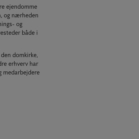
dre ejendomme
n, og nærheden
nings- og
esteder både i
g den domkirke,
dre erhverv har
og medarbejdere