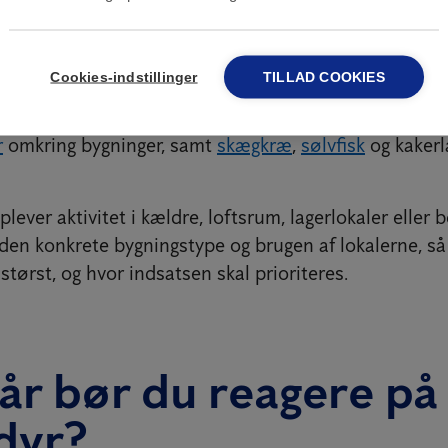
e med både gamle bindingsværkshuse, nyere boliger o
an du møde mange forskellige skadedyr. Anticimex hj
Cookies-indstillinger
TILLAD COOKIES
blemer med
rotter
og
mus
i erhvervsejendomme, vægg
icimex.dk/vaeggelus/) i forbindelse med rejseaktivite
r
omkring bygninger, samt
skægkræ
,
sølvfisk
og kakerl
ever aktivitet i kældre, loftsrum, lagerlokaler eller b
den konkrete bygningstype og brugen af lokalerne, så 
 størst, og hvor indsatsen skal prioriteres.
år bør du reagere på
dyr?