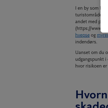
I en by som Rib
turistområder k
andet med pro
(https://www.ant
hvepse
og
myre
indendørs.
Uanset om du opl
udgangspunkt i 
hvor risikoen er
Hvorn
skade