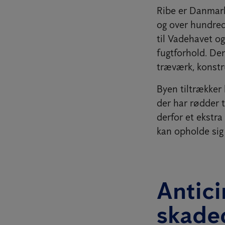
Ribe er Danmar
og over hundre
til Vadehavet o
fugtforhold. De
træværk, konstr
Byen tiltrækker 
der har rødder t
derfor et ekstr
kan opholde sig 
Antici
skade