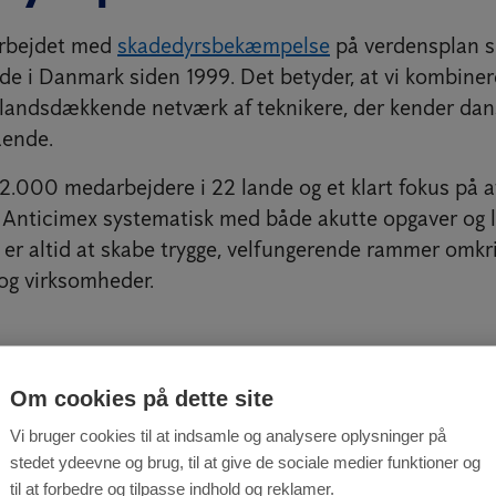
arbejdet med
skadedyrsbekæmpelse
på verdensplan s
ede i Danmark siden 1999. Det betyder, at vi kombiner
 landsdækkende netværk af teknikere, der kender dan
ående.
.000 medarbejdere i 22 lande og et klart fokus på a
 Anticimex systematisk med både akutte opgaver og 
 er altid at skabe trygge, velfungerende rammer omkri
 og virksomheder.
 skadedyr hjælper vi 
Om cookies på dette site
Vi bruger cookies til at indsamle og analysere oplysninger på
stedet ydeevne og brug, til at give de sociale medier funktioner og
til at forbedre og tilpasse indhold og reklamer.