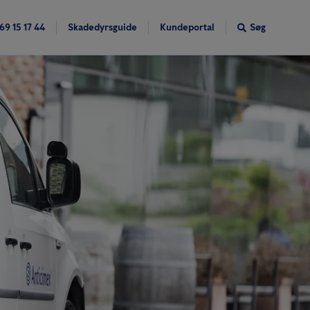
69 15 17 44
Skadedyrsguide
Kundeportal
Søg