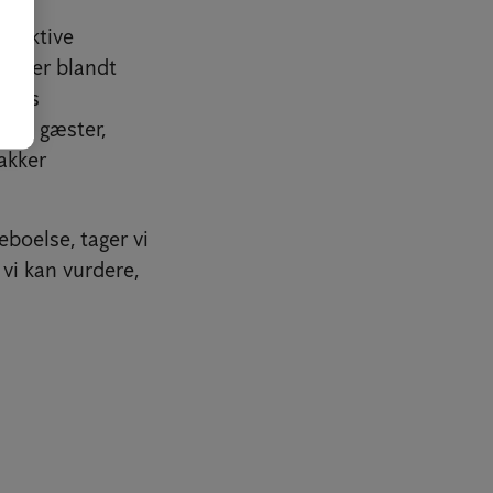
g aktive
ælper blandt
elus
t og gæster,
akker
eboelse, tager vi
vi kan vurdere,