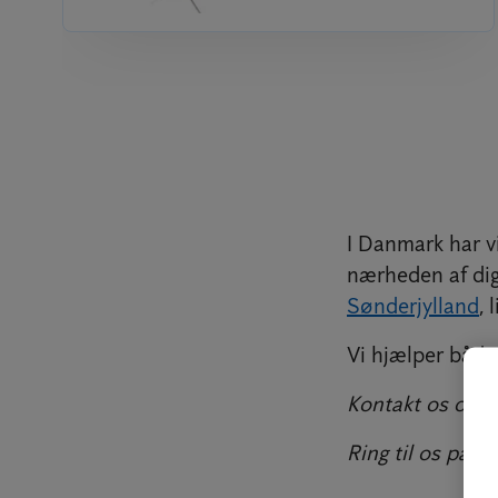
I Danmark har vi
nærheden af dig.
Sønderjylland
, 
Vi hjælper både
Kontakt os og fo
Ring til os på
69