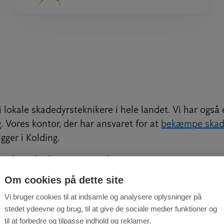
 lokale skadedyrsteknikere i hele landet. Vi har også 
 Vores kontor, der har ansvaret for at
bekæmpe skade
ligger i Kolding.
 virksomheder, private og kommuner.
Om cookies på dette site
rtæl, hvad vi skal hjælpe dig med.
Vi bruger cookies til at indsamle og analysere oplysninger på
 15 17 44
eller brug kontaktformularen herunder.
stedet ydeevne og brug, til at give de sociale medier funktioner og
til at forbedre og tilpasse indhold og reklamer.