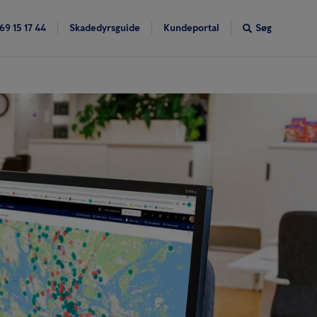
69 15 17 44
Skadedyrsguide
Kundeportal
Søg