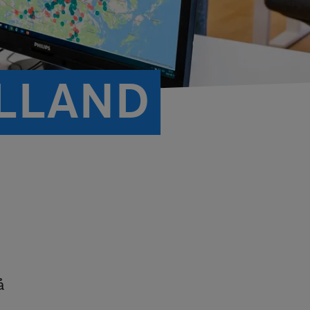
YLLAND
å