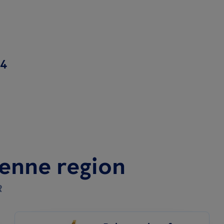
44
denne region
R