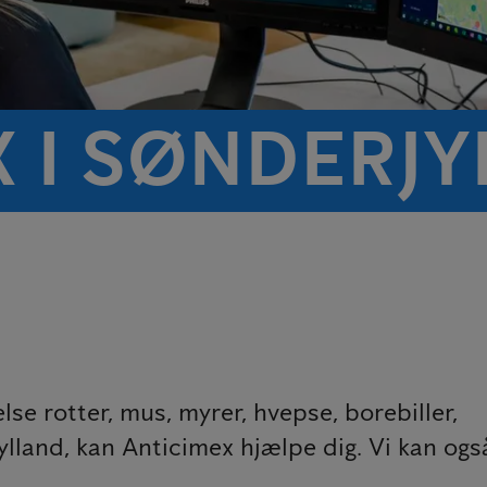
X I SØNDERJ
se rotter, mus, myrer, hvepse, borebiller,
lland, kan Anticimex hjælpe dig. Vi kan ogs