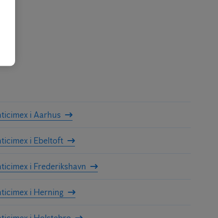
ticimex i Aarhus
ticimex i Ebeltoft
ticimex i Frederikshavn
ticimex i Herning
ticimex i Holstebro