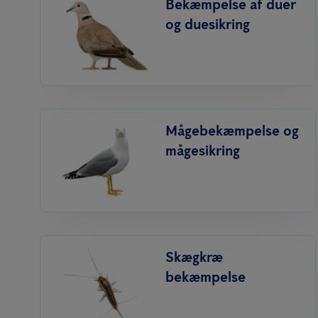
Bekæmpelse af duer
og duesikring
Mågebekæmpelse og
mågesikring
Skægkræ
bekæmpelse