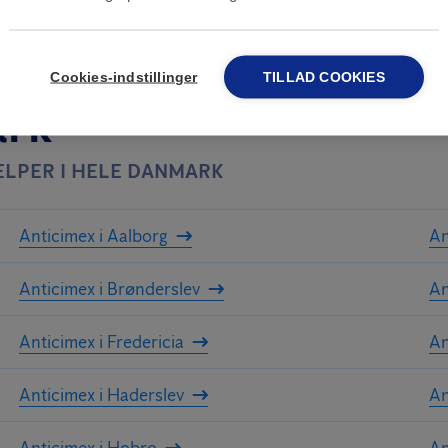
Cookies-indstillinger
TILLAD COOKIES
ark
LPER I HELE DANMARK
Anticimex i Aalborg
An
Anticimex i Brønderslev
An
Anticimex i Fredericia
An
Anticimex i Haderslev
An
Anticimex i Hobro
An