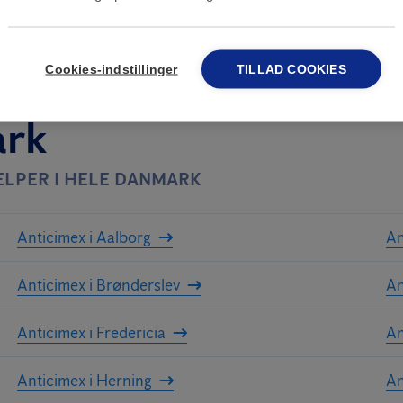
Cookies-indstillinger
TILLAD COOKIES
ark
LPER I HELE DANMARK
Anticimex i Aalborg
An
Anticimex i Brønderslev
An
Anticimex i Fredericia
An
Anticimex i Herning
An