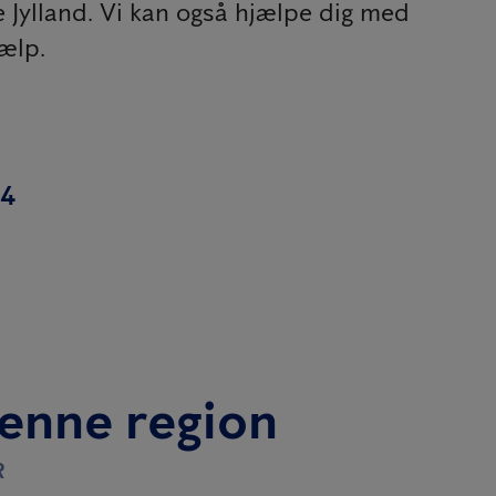
 Jylland. Vi kan også hjælpe dig med
ælp.
44
denne region
R