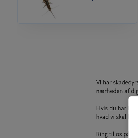
Vi har skadedyrs
nærheden af dig
Hvis du har bru
hvad vi skal hjæ
Ring til os på
69