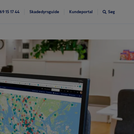
69 15 17 44
Skadedyrsguide
Kundeportal
Søg