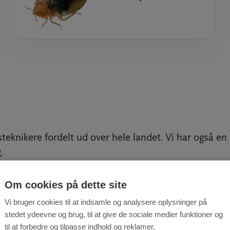
teknikere fordelt ud over hele landet. Vi har også en 
.
g for
skadedyrsbekæmpelse i Frederikshavn
, så konta
Om cookies på dette site
lpe dig med.
Vi bruger cookies til at indsamle og analysere oplysninger på
stedet ydeevne og brug, til at give de sociale medier funktioner og
 15 17 44
eller brug kontaktformularen herunder.
til at forbedre og tilpasse indhold og reklamer.