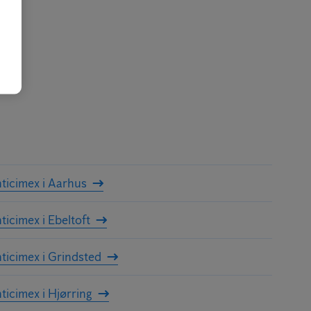
ticimex i Aarhus
ticimex i Ebeltoft
ticimex i Grindsted
ticimex i Hjørring