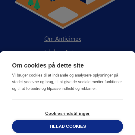
Om Anticimex
Job hos Anticimex
Om cookies på dette site
Vi bruger cookies til at indsamle og analysere oplysninger på
stedet ydeevne og brug, til at give de sociale medier funktioner
og til at forbedre og tilpasse indhold og reklamer.
Kundeportal
Integritetspolitik
Salgs-, service og leveringsbetingelser
Cookies-indstillinger
TILLAD COOKIES
© Copyright
2026
Anticimex
69 15 17 44