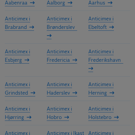
Aabenraa
Aalborg
Aarhus
Anticimex i
Anticimex i
Anticimex i
Brabrand
Brønderslev
Ebeltoft
Anticimex i
Anticimex i
Anticimex i
Esbjerg
Fredericia
Frederikshavn
Anticimex i
Anticimex i
Anticimex i
Grindsted
Haderslev
Herning
Anticimex i
Anticimex i
Anticimex i
Hjørring
Hobro
Holstebro
Anticimex i
Anticimex i Ikast
Anticimex i