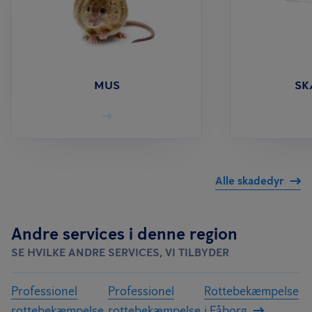
MUS
S
Alle skadedyr
Andre services i denne region
SE HVILKE ANDRE SERVICES, VI TILBYDER
Professionel
Professionel
Rottebekæmpelse
rottebekæmpelse
rottebekæmpelse
i Fåborg