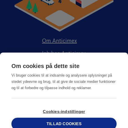
Om Anticimex
Job hos Anticimex
Om cookies på dette site
Vi bruger cookies til at indsamle og analysere oplysninger på
stedet ydeevne og brug, til at give de sociale medier funktioner
og til at forbedre og tilpasse indhold og reklamer.
Kundeportal
Integritetspolitik
Salgs-, service og leveringsbetingelser
Cookies-indstillinger
TILLAD COOKIES
© Copyright
2026
Anticimex
69 15 17 44