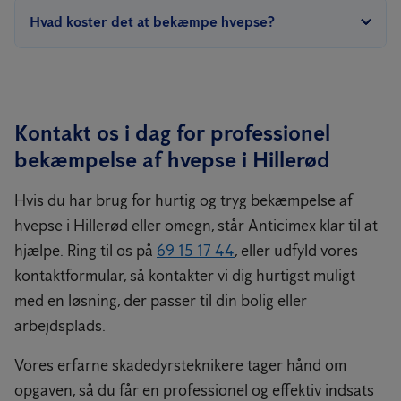
gedehamsene observeres flyve ind og ud. Midlet dræber alle
Mindst mulig forstyrrelse er altid den sikreste løsning. Meget
Hvad koster det at bekæmpe hvepse?
hvepse, der er i boet, inkl. dronningen.
små bo tidligt på sæsonen kan nogle vælge at fjerne selv, hvis de
Bestil bekæmpelse af hvepse nu
sidder frit og let tilgængeligt, men det indebærer altid en risiko
Prisen for bekæmpelse af et hvepsebo er 1.575 kr. inkl. moms og
for stik. Særligt ved større bo, skjulte bo eller ved kendt allergi
kørsel. Prisen gælder for bekæmpelse af hvepsebo op til 4,9
anbefaler vi, at du lader professionelle skadedyrsteknikere stå
meter fra jorden og gælder for én behandling.
Kontakt os i dag for professionel
for opgaven.
Hvis du har to eller flere hvepsebo på samme adresse, giver vi
bekæmpelse af hvepse i Hillerød
50% på prisen pr. ekstra hvepsebo.
Hvis du har brug for hurtig og tryg bekæmpelse af
hvepse i Hillerød eller omegn, står Anticimex klar til at
hjælpe. Ring til os på
69 15 17 44
, eller udfyld vores
kontaktformular, så kontakter vi dig hurtigst muligt
med en løsning, der passer til din bolig eller
arbejdsplads.
Vores erfarne skadedyrsteknikere tager hånd om
opgaven, så du får en professionel og effektiv indsats