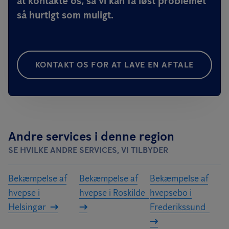
at kontakte os, så vi kan få løst problemet
så hurtigt som muligt.
KONTAKT OS FOR AT LAVE EN AFTALE
Andre services i denne region
SE HVILKE ANDRE SERVICES, VI TILBYDER
Bekæmpelse af
Bekæmpelse af
Bekæmpelse af
hvepse i
hvepse i Roskilde
hvepsebo i
Helsingør
Frederikssund