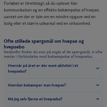
Forløbet er tilrettelagt, så du oplever klar
kommunikation og en effektiv bekæmpelse af hvepse,
uanset om der er tale om en mindre opgave ved en
bolig eller et større udeareal ved en virksomhed.
Ofte stillede spørgsmål om hvepse og
hvepsebo
Nedenfor finder du svar på nogle af de spørgsmål, vi ofte
møder i forbindelse med bekæmpelse af hvepsebo.
Hvornår på året er der mest aktivitet i et
hvepsebo?
Aktiviteten er typisk størst i sommermånederne og
Hvordan bekæmper man hvepse?
sensommeren. Det er ofte i denne periode, at hvepse begynder
at genere omkring terrasser, udearealer og indgange.
Vores tekniker behandler med et bekæmpelsesmiddel, som
Må jeg selv fjerne et hvepsebo?
sprøjtes direkte ind i indflyvningshullet til boet eller i huller, hvor